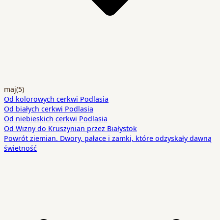
maj
(5)
Od kolorowych cerkwi Podlasia
Od białych cerkwi Podlasia
Od niebieskich cerkwi Podlasia
Od Wizny do Kruszynian przez Białystok
Powrót ziemian. Dwory, pałace i zamki, które odzyskały dawną
świetność