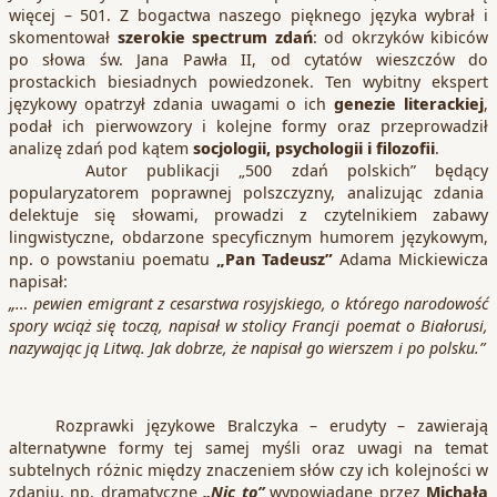
więcej – 501. Z bogactwa naszego pięknego języka wybrał i
skomentował
szerokie spectrum zdań
: od okrzyków kibiców
po słowa św. Jana Pawła II, od cytatów wieszczów do
prostackich biesiadnych powiedzonek. Ten wybitny ekspert
językowy opatrzył zdania uwagami o ich
genezie literackiej
,
podał ich pierwowzory i kolejne formy oraz przeprowadził
analizę zdań pod kątem
socjologii, psychologii i filozofii
.
Autor publikacji „500 zdań polskich” będący
popularyzatorem poprawnej polszczyzny, analizując zdania
delektuje się słowami, prowadzi z czytelnikiem zabawy
lingwistyczne, obdarzone specyficznym humorem językowym,
np. o powstaniu poematu
„Pan Tadeusz”
Adama Mickiewicza
napisał:
„… pewien emigrant z cesarstwa rosyjskiego, o którego narodowość
spory wciąż się toczą, napisał w stolicy Francji poemat o Białorusi,
nazywając ją Litwą. Jak dobrze, że napisał go wierszem i po polsku.”
Rozprawki językowe Bralczyka – erudyty – zawierają
alternatywne formy tej samej myśli oraz uwagi na temat
subtelnych różnic między znaczeniem słów czy ich kolejności w
zdaniu, np. dramatyczne
„Nic to”
wypowiadane przez
Michała