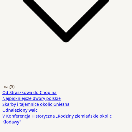
maj
(5)
Od Straszkowa do Chopina
Najpiękniejsze dwory polskie
Skarby i tajemnice okolic Gniezna
Odnaleziony walc
V Konferencja Historyczna „Rodziny ziemiańskie okolic
Kłodawy”