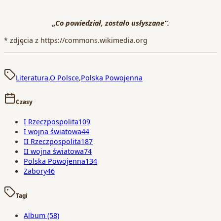
„Co powiedział, zostało usłyszane”.
* zdjęcia z https://commons.wikimedia.org
Literatura
,
O Polsce
,
Polska Powojenna
Czasy
I Rzeczpospolita
109
I wojna światowa
44
II Rzeczpospolita
187
II wojna światowa
74
Polska Powojenna
134
Zabory
46
Tagi
Album
(58)