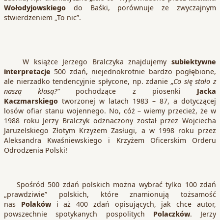
Wołodyjowskiego
do Baśki, porównuje ze zwyczajnym
stwierdzeniem „To nic”.
W książce Jerzego Bralczyka znajdujemy
subiektywne
interpretacje
500 zdań, niejednokrotnie bardzo pogłębione,
ale nierzadko tendencyjnie spłycone, np. zdanie
„Co się stało z
naszą klasą?”
pochodzące z piosenki
Jacka
Kaczmarskiego
tworzonej w latach 1983 – 87, a dotyczącej
losów ofiar stanu wojennego. No, cóż – wiemy przecież, że w
1988 roku Jerzy Bralczyk odznaczony został przez Wojciecha
Jaruzelskiego Złotym Krzyżem Zasługi, a w 1998 roku przez
Aleksandra Kwaśniewskiego i Krzyżem Oficerskim Orderu
Odrodzenia Polski!
Spośród 500 zdań polskich można wybrać tylko 100 zdań
„prawdziwie” polskich, które znamionują tożsamość
nas
Polaków
i aż 400 zdań opisujących, jak chce autor,
powszechnie spotykanych pospolitych
Polaczków
. Jerzy