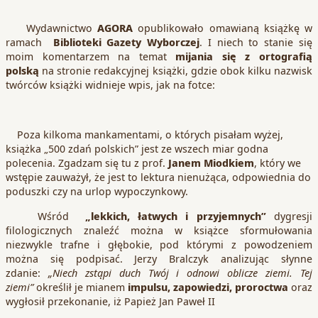
Wydawnictwo
AGORA
opublikowało omawianą książkę w
ramach
Biblioteki Gazety Wyborczej
. I niech to stanie się
moim komentarzem na temat
mijania się z ortografią
polską
na stronie redakcyjnej książki, gdzie obok kilku nazwisk
twórców książki widnieje wpis, jak na fotce:
Poza kilkoma mankamentami, o których pisałam wyżej,
książka „500 zdań polskich” jest ze wszech miar godna
polecenia. Zgadzam się tu z prof.
Janem Miodkiem
, który we
wstępie zauważył, że jest to lektura nienużąca, odpowiednia do
poduszki czy na urlop wypoczynkowy.
Wśród
„lekkich, łatwych i przyjemnych”
dygresji
filologicznych znaleźć można w książce sformułowania
niezwykle trafne i głębokie, pod którymi z powodzeniem
można się podpisać. Jerzy Bralczyk analizując słynne
zdanie:
„Niech zstąpi duch Twój i odnowi oblicze ziemi. Tej
ziemi”
określił je mianem
impulsu, zapowiedzi, proroctwa
oraz
wygłosił przekonanie, iż Papież Jan Paweł II