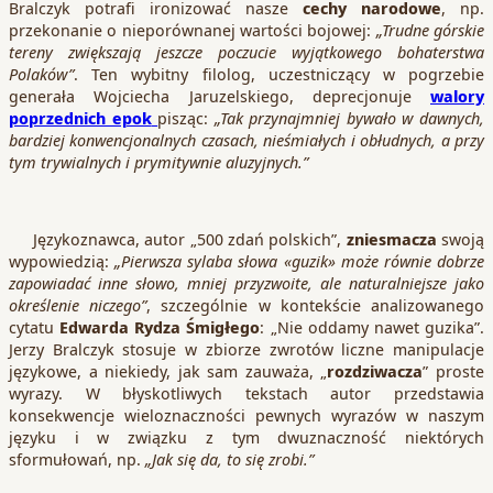
Bralczyk potrafi ironizować nasze
cechy narodowe
, np.
przekonanie o nieporównanej wartości bojowej:
„Trudne górskie
tereny zwiększają jeszcze poczucie wyjątkowego bohaterstwa
Polaków”
. Ten wybitny filolog, uczestniczący w pogrzebie
generała Wojciecha Jaruzelskiego, deprecjonuje
walory
poprzednich epok
pisząc:
„Tak przynajmniej bywało w dawnych,
bardziej konwencjonalnych czasach, nieśmiałych i obłudnych, a przy
tym trywialnych i prymitywnie aluzyjnych.”
Językoznawca, autor „500 zdań polskich”,
zniesmacza
swoją
wypowiedzią:
„Pierwsza sylaba słowa «guzik» może równie dobrze
zapowiadać inne słowo, mniej przyzwoite, ale naturalniejsze jako
określenie niczego”
, szczególnie w kontekście analizowanego
cytatu
Edwarda Rydza Śmigłego
: „Nie oddamy nawet guzika”.
Jerzy Bralczyk stosuje w zbiorze zwrotów liczne manipulacje
językowe, a niekiedy, jak sam zauważa, „
rozdziwacza
” proste
wyrazy. W błyskotliwych tekstach autor przedstawia
konsekwencje wieloznaczności pewnych wyrazów w naszym
języku i w związku z tym dwuznaczność niektórych
sformułowań, np.
„Jak się da, to się zrobi.”