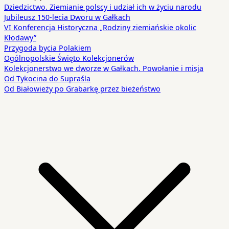
Dziedzictwo. Ziemianie polscy i udział ich w życiu narodu
Jubileusz 150-lecia Dworu w Gałkach
VI Konferencja Historyczna „Rodziny ziemiańskie okolic
Kłodawy”
Przygoda bycia Polakiem
Ogólnopolskie Święto Kolekcjonerów
Kolekcjonerstwo we dworze w Gałkach. Powołanie i misja
Od Tykocina do Supraśla
Od Białowieży po Grabarkę przez bieżeństwo