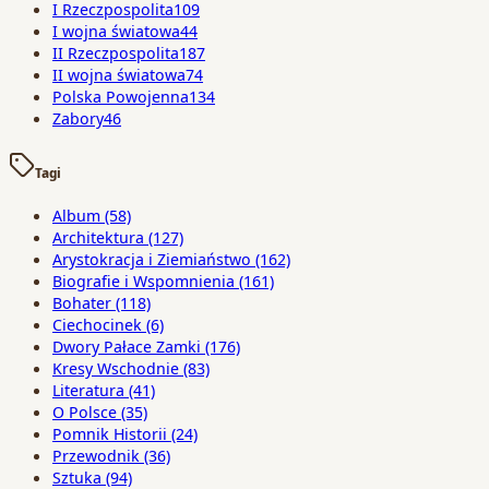
I Rzeczpospolita
109
I wojna światowa
44
II Rzeczpospolita
187
II wojna światowa
74
Polska Powojenna
134
Zabory
46
Tagi
Album
(58)
Architektura
(127)
Arystokracja i Ziemiaństwo
(162)
Biografie i Wspomnienia
(161)
Bohater
(118)
Ciechocinek
(6)
Dwory Pałace Zamki
(176)
Kresy Wschodnie
(83)
Literatura
(41)
O Polsce
(35)
Pomnik Historii
(24)
Przewodnik
(36)
Sztuka
(94)