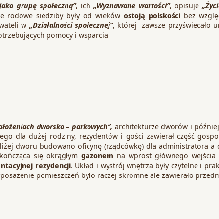
jako grupę społeczną”
, ich
„Wyznawane wartości”
, opisuje
„Życ
ce rodowe siedziby były od wieków
ostoją polskości
bez względ
ywateli w
„Działalności społecznej”
, której zawsze przyświecało
potrzebujących pomocy i wsparcia.
ałożeniach dworsko – parkowych”,
architekturze dworów i późnie
ego dla dużej rodziny, rezydentów i gości zawierał część gosp
 bliżej dworu budowano oficynę (rządcówkę) dla administratora a
 kończąca się okrągłym
gazonem
na wprost głównego wejścia 
ntacyjnej rezydencji
. Układ i wystrój wnętrza były czytelne i pr
posażenie pomieszczeń było raczej skromne ale zawierało przedm