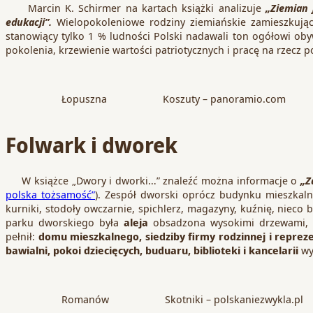
Marcin K. Schirmer na kartach książki analizuje
„Ziemian 
edukacji”.
Wielopokoleniowe rodziny ziemiańskie zamieszkują
stanowiący tylko 1 % ludności Polski nadawali ton ogółowi ob
pokolenia, krzewienie wartości patriotycznych i pracę na rzecz 
Łopuszna
Koszuty – panoramio.com
Folwark i dworek
W książce „Dwory i dworki…” znaleźć można informacje o
„Z
polska tożsamość”
). Zespół dworski oprócz budynku mieszkaln
kurniki, stodoły owczarnie, spichlerz, magazyny, kuźnię, nieco
parku dworskiego była
aleja
obsadzona wysokimi drzewami,
pełnił:
domu mieszkalnego, siedziby firmy rodzinnej i repreze
bawialni, pokoi dziecięcych, buduaru, biblioteki i kancelarii
wy
Romanów
Skotniki – polskaniezwykla.pl