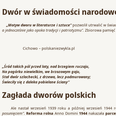
Dwór w świadomości narodow
„Motyw dworu w literaturze i sztuce”
pozwolił utrwalić w św
a jednocześnie jako opoka tradycji i patriotyzmu”.
Zbiorowa pamięć 
Cichowo – polskaniezwykla.pl
„Śród takich pól przed laty, nad brzegiem ruczaju,
Na pagórku niewielkim, we brzozowym gaju,
Stał dwór szlachecki, z drzewa, lecz podmurowany;
Świeciły się z daleka pobielane ściany”
Zagłada dworów polskich
Ale nastał wrzesień 1939 roku a później wrzesień 1944 
posunięciem”
.
Reforma rolna
Anno Domini
1944
nakazała
parce