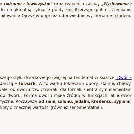
ie rodzinne i towarzyskie”
oraz wymienia zasady
„Wychowania i
u na aktualną sytuację polityczną Rzeczypospolitej. Ziemianie
 umiłowanie Ojczyzny poprzez odpowiednie wychowanie młodego
jszego stylu dworkowego (więcej na ten temat w książce
„Dwór –
odarczą –
folwark
. W folwarku lokowano obory, stajnie, chlewy,
 dalej od dworu tzw. czworaki dla fornali. Centralnym elementem
do dworu. Forma dworu miała źródło w funkcjach jakie dwór
aktyczne. Począwszy
od sieni, salonu, jadalni, kredensu, sypialni,
ioty o znacznej wartości (również sentymentalnej).