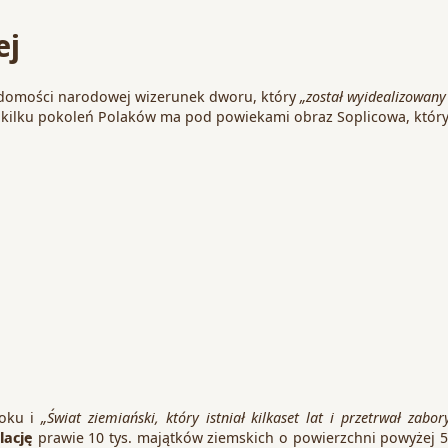
ej
iadomości narodowej wizerunek dworu, który
„został wyidealizowany 
kilku pokoleń Polaków ma pod powiekami obraz Soplicowa, któr
roku i
„Świat ziemiański, który istniał kilkaset lat i przetrwał zab
lację
prawie 10 tys. majątków ziemskich o powierzchni powyżej 