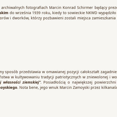
na archiwalnych fotografiach Marcin Konrad Schirmer będący pr
ńskim
do września 1939 roku, kiedy to sowieckie NKWD wypędziło g
dworów i dworków, którzy pozbawieni zostali miejsca zamieszkani
sposób przedstawia w omawianej pozycji całokształt zagadnień d
aństwa w kultywowaniu tradycji patriotycznych w zniewolonej i w
j własności ziemskiej”
. Posiadłością o największej powierzchn
moyskiego
. Nota bene, jego wnuk Marcin Zamoyski przez kilkanaś