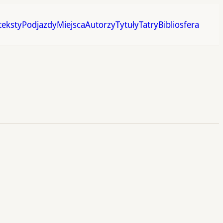
teksty
Podjazdy
Miejsca
Autorzy
Tytuły
Tatry
Bibliosfera