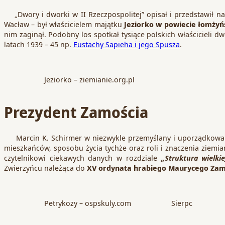
„Dwory i dworki w II Rzeczpospolitej” opisał i przedstawił 
Wacław – był właścicielem majątku
Jeziorko w powiecie łomży
nim zaginął. Podobny los spotkał tysiące polskich właścicieli 
latach 1939 – 45 np.
Eustachy Sapieha i jego Spusza
.
Jeziorko – ziemianie.org.pl
Prezydent Zamościa
Marcin K. Schirmer w niezwykle przemyślany i uporządkowany 
mieszkańców, sposobu życia tychże oraz roli i znaczenia ziemi
czytelnikowi ciekawych danych w rozdziale
„Struktura wielkie
Zwierzyńcu należąca do
XV ordynata hrabiego Maurycego Za
Petrykozy – ospskuly.com
Sierpc