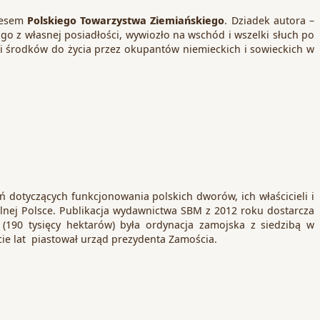
ezesem
Polskiego Towarzystwa Ziemiańskiego
. Dziadek autora –
o z własnej posiadłości, wywiozło na wschód i wszelki słuch po
a i środków do życia przez okupantów niemieckich i sowieckich w
otyczących funkcjonowania polskich dworów, ich właścicieli i
olnej Polsce. Publikacja wydawnictwa SBM z 2012 roku dostarcza
i (190 tysięcy hektarów) była ordynacja zamojska z siedzibą w
cie lat piastował urząd prezydenta Zamościa.