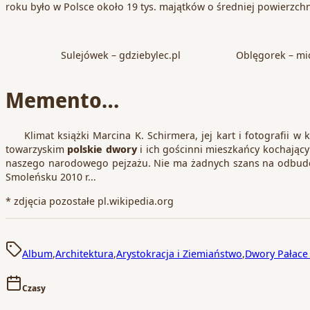
roku było w Polsce około 19 tys. majątków o średniej powierzch
Sulejówek – gdziebylec.pl
Oblęgorek – mic
Memento…
Klimat książki Marcina K. Schirmera, jej kart i fotografii w 
towarzyskim
polskie dwory
i ich gościnni mieszkańcy kochający
naszego narodowego pejzażu. Nie ma żadnych szans na odbud
Smoleńsku 2010 r…
* zdjęcia pozostałe pl.wikipedia.org
Album
,
Architektura
,
Arystokracja i Ziemiaństwo
,
Dwory Pałace
Czasy