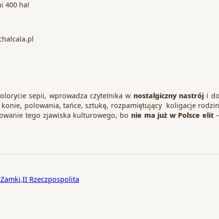
ni 400 ha!
halcala.pl
kolorycie sepii, wprowadza czytelnika w
nostalgiczny nastrój
i do
 konie, polowania, tańce, sztukę, rozpamiętujący koligacje rodz
owanie tego zjawiska kulturowego, bo
nie ma już w Polsce elit
–
 Zamki
,
II Rzeczpospolita