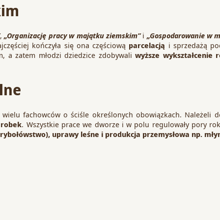
kim
”
,
„Organizację pracy w majątku ziemskim”
i
„Gospodarowanie w m
ajczęściej kończyła się ona częściową
parcelacją
i sprzedażą po
m, a zatem młodzi dziedzice zdobywali
wyższe wykształcenie r
lne
 wielu fachowców o ściśle określonych obowiązkach. Należeli 
arobek
. Wszystkie prace we dworze i w polu regulowały pory r
rybołówstwo), uprawy leśne i produkcja przemysłowa np. młyny