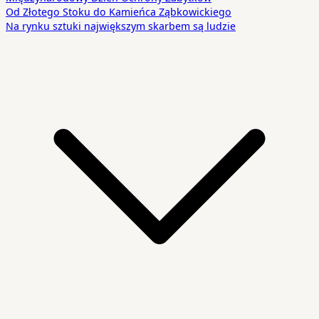
Od Złotego Stoku do Kamieńca Ząbkowickiego
Na rynku sztuki największym skarbem są ludzie