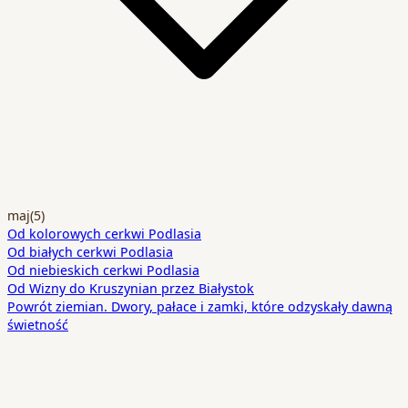
maj
(5)
Od kolorowych cerkwi Podlasia
Od białych cerkwi Podlasia
Od niebieskich cerkwi Podlasia
Od Wizny do Kruszynian przez Białystok
Powrót ziemian. Dwory, pałace i zamki, które odzyskały dawną
świetność