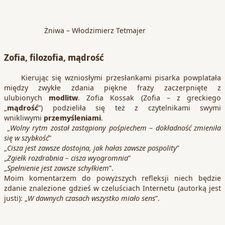
Żniwa – Włodzimierz Tetmajer
Zofia, filozofia, mądrość
Kierując się wzniosłymi przesłankami pisarka powplatała
między zwykłe zdania piękne frazy zaczerpnięte z
ulubionych
modlitw
. Zofia Kossak (Zofia – z greckiego
„
mądrość
”) podzieliła się też z czytelnikami swymi
wnikliwymi
przemyśleniami
.
„
Wolny rytm został zastąpiony pośpiechem – dokładność zmieniła
się w szybkość
”
„
Cisza jest zawsze dostojna, jak hałas zawsze pospolity
”
„
Zgiełk rozdrabnia – cisza wyogromnia
”
„
Spełnienie jest zawsze schyłkiem
”.
Moim komentarzem do powyższych refleksji niech będzie
zdanie znalezione gdzieś w czeluściach Internetu (autorką jest
justi): „
W dawnych czasach wszystko miało sens
”.