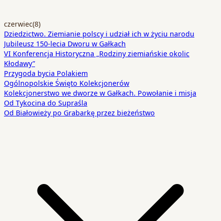
czerwiec
(8)
Dziedzictwo. Ziemianie polscy i udział ich w życiu narodu
Jubileusz 150-lecia Dworu w Gałkach
VI Konferencja Historyczna „Rodziny ziemiańskie okolic
Kłodawy”
Przygoda bycia Polakiem
Ogólnopolskie Święto Kolekcjonerów
Kolekcjonerstwo we dworze w Gałkach. Powołanie i misja
Od Tykocina do Supraśla
Od Białowieży po Grabarkę przez bieżeństwo