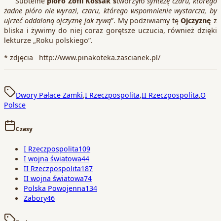
Subtelne
pióro Zofii Kossak s
tworzyło
syntezę czaru, którego
żadne pióro nie wyrazi, czaru, którego wspomnienie wystarcza, by
ujrzeć oddaloną ojczyznę jak żywą
”. My podziwiamy tę
Ojczyznę
z
bliska i żywimy do niej coraz gorętsze uczucia, również dzięki
lekturze „Roku polskiego”.
* zdjęcia http://www.pinakoteka.zascianek.pl/
Dwory Pałace Zamki
,
I Rzeczpospolita
,
II Rzeczpospolita
,
O
Polsce
Czasy
I Rzeczpospolita
109
I wojna światowa
44
II Rzeczpospolita
187
II wojna światowa
74
Polska Powojenna
134
Zabory
46