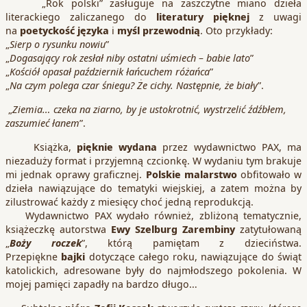
„Rok polski” zasługuje na zaszczytne miano dzieła
literackiego zaliczanego do
literatury pięknej
z uwagi
na
poetyckość języka
i
myśl przewodnią
. Oto przykłady:
„
Sierp o rysunku nowiu
”
„
Dogasający rok zesłał niby ostatni uśmiech – babie lato
”
„
Kościół opasał październik łańcuchem różańca
”
„
Na czym polega czar śniegu? Że cichy. Następnie, że biały
”.
„
Ziemia… czeka na ziarno, by je ustokrotnić, wystrzelić źdźbłem,
zaszumieć łanem
”.
Książka,
pięknie wydana
przez wydawnictwo PAX, ma
niezaduży format i przyjemną czcionkę. W wydaniu tym brakuje
mi jednak oprawy graficznej.
Polskie malarstwo
obfitowało w
dzieła nawiązujące do tematyki wiejskiej, a zatem można by
zilustrować każdy z miesięcy choć jedną reprodukcją.
Wydawnictwo PAX wydało również, zbliżoną tematycznie,
książeczkę autorstwa
Ewy Szelburg Zarembiny
zatytułowaną
„
Boży roczek
”, którą pamiętam z dzieciństwa.
Przepiękne
bajki
dotyczące całego roku, nawiązujące do świąt
katolickich, adresowane były do najmłodszego pokolenia. W
mojej pamięci zapadły na bardzo długo…