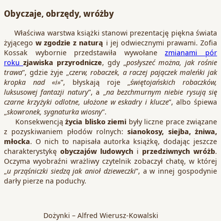
Obyczaje, obrzędy, wróżby
Właściwa warstwa książki stanowi prezentację piękna świata
żyjącego
w zgodzie z naturą
i jej odwiecznymi prawami. Zofia
Kossak wybornie przedstawiła wywołane
zmianami pór
roku
zjawiska przyrodnicze
, gdy „
posłyszeć można, jak rośnie
trawa
”, gdzie żyje „
czerw, robaczek, a raczej pajączek maleńki jak
kropka nad «i»
”, błyskają roje „
świętojańskich robaczków,
luksusowej fantazji natury
”, a „
na bezchmurnym niebie rysują się
czarne krzyżyki odlotne, ułożone w eskadry i klucze
”, albo śpiewa
„
skowronek, sygnaturka wiosny
”.
Konsekwencją
życia blisko ziemi
były liczne prace związane
z pozyskiwaniem płodów rolnych:
sianokosy, siejba, żniwa,
młocka
. O nich to napisała autorka książkę, dodając jeszcze
charakterystykę
obyczajów ludowych
i
przedziwnych wróżb
.
Oczyma wyobraźni wrażliwy czytelnik zobaczył chatę, w której
„
u prząśniczki siedzą jak anioł dzieweczki
”, a w innej gospodynie
darły pierze na poduchy.
Dożynki – Alfred Wierusz-Kowalski