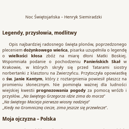
Noc Świętojańska – Henryk Siemiradzki
Legendy, przysłowia, modlitwy
Opis najbardziej radosnego święta plonów, poprzedzonego
pleceniem
dożynkowego wieńca
, pisarka uzupełniła o legendę
o
wielkości kłosa
zbóż na miarę dłoni Matki Boskiej.
Wspomniała podanie o pochodzeniu
Panieńskich Skał
w
Krakowie, w których skryły się przed Tatarami siostry
norbertanki z klasztoru na Zwierzyńcu. Przytoczyła opowiastkę
o
św. Janie Kantym
, który z roztargnienia powiesił płaszcz na
promieniu słonecznym. Nie pominęła ważnej dla ludności
wiejskiej kwestii
prognozowania pogody
za pomocą wróżb i
przysłów. „
Na świętego Grzegorza idzie zima do morza
”
„
Na świętego Macieja pierwsza wiosny nadzieja
”
„
Kiedy na Gromniczną ciecze, zima jeszcze się przewlecze
”.
Moja ojczyzna – Polska