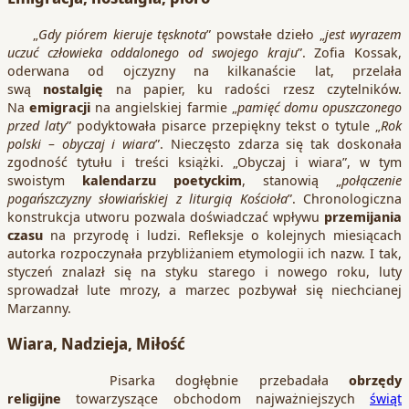
„
Gdy piórem kieruje tęsknota
” powstałe dzieło „
jest wyrazem
uczuć człowieka oddalonego od swojego kraju
”. Zofia Kossak,
oderwana od ojczyzny na kilkanaście lat, przelała
swą
nostalgię
na papier, ku radości rzesz czytelników.
Na
emigracji
na angielskiej farmie „
pamięć domu opuszczonego
przed laty
” podyktowała pisarce przepiękny tekst o tytule „
Rok
polski – obyczaj i wiara
”. Nieczęsto zdarza się tak doskonała
zgodność tytułu i treści książki. „Obyczaj i wiara”, w tym
swoistym
kalendarzu poetyckim
, stanowią „
połączenie
pogańszczyzny słowiańskiej z liturgią Kościoła
”. Chronologiczna
konstrukcja utworu pozwala doświadczać wpływu
przemijania
czasu
na przyrodę i ludzi. Refleksje o kolejnych miesiącach
autorka rozpoczynała przybliżaniem etymologii ich nazw. I tak,
styczeń znalazł się na styku starego i nowego roku, luty
sprowadzał lute mrozy, a marzec pozbywał się niechcianej
Marzanny.
Wiara, Nadzieja, Miłość
Pisarka dogłębnie przebadała
obrzędy
religijne
towarzyszące obchodom najważniejszych
świąt