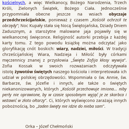
kościelnych
, a więc Wielkanocy, Bożego Narodzenia, Trzech
Króli, Zielonych Świątek, Bożego Ciała. Jednocześnie
przypomniała obecne jeszcze na wsiach
obyczaje
przedchrześcijańskie
, ponieważ z czasem „
Kościół ochrzcił te
obrzędy
”; Noc Kupały stała się Nocą Świętojańska, Dziady Dniem
Zadusznym, a starożytne malowane jaja pojawiły się w
wielkanocnej święconce. Religijność autorki przebija z każdej
karty tomu. Z tego powodu książkę można odczytać jako
gloryfikację cnót boskich:
wiary, nadziei, miłości
. W tradycji
chrześcijańskiej Wiara, Nadzieja i Miłość były córkami
męczennicy znanej z przysłowia „
Święta Zofija kłosy wywija
”.
Zofia Kossak w swoich rozważaniach odczytywała
istotę
żywotów świętych
naszego kościoła i interpretowała ich
udział w polskiej obrzędowości. Wspomniała o św. Annie, św.
Barbarze, św. Józefie i innych, ale także o świętych
niekanonizowanych, których „
Kościół przechowuje imiona… niby
perły nie oprawione, by w czasie sposobnym wyjąć je ze skarbca i
wstawić w złoto ołtarzy
”. Ci, których wyświęcono zarażają innych
pobożnością, bo „
żaden święty nie idzie do nieba sam
”.
Orka – Józef Chełmoński