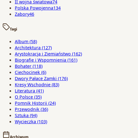
II wojna światowa
74
Polska Powojenna
134
Zabory
46
Tagi
Album
(58)
Architektura
(127)
Arystokracja i Ziemiaństwo
(162)
Biografie i Wspomnienia
(161)
Bohater
(118)
Ciechocinek
(6)
Dwory Pałace Zamki
(176)
Kresy Wschodnie
(83)
Literatura
(41)
O Polsce
(35)
Pomnik Historii
(24)
Przewodnik
(36)
Sztuka
(94)
Wycieczka
(103)
Archiwum