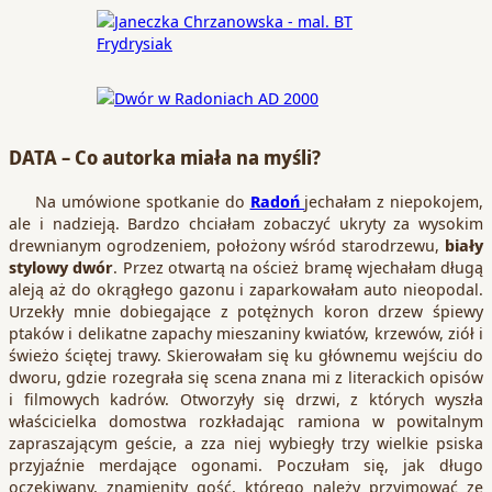
DATA – Co autorka miała na myśli?
Na umówione spotkanie do
Radoń
jechałam z niepokojem,
ale i nadzieją. Bardzo chciałam zobaczyć ukryty za wysokim
drewnianym ogrodzeniem, położony wśród starodrzewu,
biały
stylowy dwór
. Przez otwartą na oścież bramę wjechałam długą
aleją aż do okrągłego gazonu i zaparkowałam auto nieopodal.
Urzekły mnie dobiegające z potężnych koron drzew śpiewy
ptaków i delikatne zapachy mieszaniny kwiatów, krzewów, ziół i
świeżo ściętej trawy. Skierowałam się ku głównemu wejściu do
dworu, gdzie rozegrała się scena znana mi z literackich opisów
i filmowych kadrów. Otworzyły się drzwi, z których wyszła
właścicielka domostwa rozkładając ramiona w powitalnym
zapraszającym geście, a zza niej wybiegły trzy wielkie psiska
przyjaźnie merdające ogonami. Poczułam się, jak długo
oczekiwany, znamienity gość, którego należy przyjmować ze