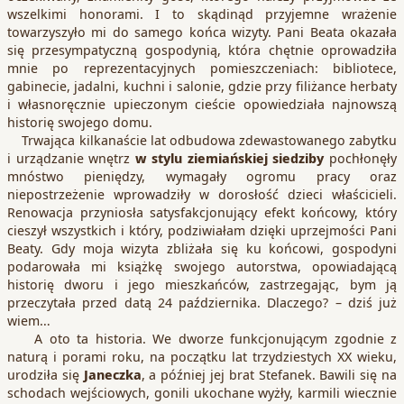
wszelkimi honorami. I to skądinąd przyjemne wrażenie
towarzyszyło mi do samego końca wizyty. Pani Beata okazała
się przesympatyczną gospodynią, która chętnie oprowadziła
mnie po reprezentacyjnych pomieszczeniach: bibliotece,
gabinecie, jadalni, kuchni i salonie, gdzie przy filiżance herbaty
i własnoręcznie upieczonym cieście opowiedziała najnowszą
historię swojego domu.
Trwająca kilkanaście lat odbudowa zdewastowanego zabytku
i urządzanie wnętrz
w stylu ziemiańskiej siedziby
pochłonęły
mnóstwo pieniędzy, wymagały ogromu pracy oraz
niepostrzeżenie wprowadziły w dorosłość dzieci właścicieli.
Renowacja przyniosła satysfakcjonujący efekt końcowy, który
cieszył wszystkich i który, podziwiałam dzięki uprzejmości Pani
Beaty. Gdy moja wizyta zbliżała się ku końcowi, gospodyni
podarowała mi książkę swojego autorstwa, opowiadającą
historię dworu i jego mieszkańców, zastrzegając, bym ją
przeczytała przed datą 24 października. Dlaczego? – dziś już
wiem…
A oto ta historia. We dworze funkcjonującym zgodnie z
naturą i porami roku, na początku lat trzydziestych XX wieku,
urodziła się
Janeczka
, a później jej brat Stefanek. Bawili się na
schodach wejściowych, gonili ukochane wyżły, karmili wiecznie