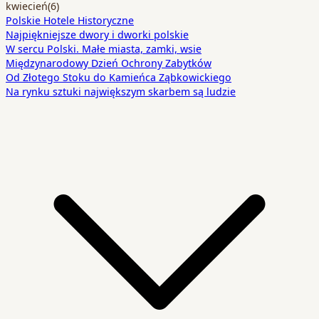
kwiecień
(6)
Polskie Hotele Historyczne
Najpiękniejsze dwory i dworki polskie
W sercu Polski. Małe miasta, zamki, wsie
Międzynarodowy Dzień Ochrony Zabytków
Od Złotego Stoku do Kamieńca Ząbkowickiego
Na rynku sztuki największym skarbem są ludzie