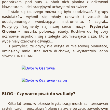
podpórkami pod nuty. A obok nich pianina z odkrytymi
klawiaturami i dekoracyjnymi uchwytami na świece.
I stało się to, czego można się było spodziewać. Z grupy
nastolatków wyłonił się młody człowiek i zasiadł do
udostępnionego zwiedzającym instrumentu. I zagrał…
Popłynęły fragmenty najmilszej sercu muzyki
Fryderyka
Chopina
– mazurki, polonezy, etiudy. Ruchliwi do tej pory
uczniowie uspokoili się i zaległa zdumiewająca cisza, którą
wypełniały czarowne dźwięki…
I pomyśleć, że gdyby nie wizyta w miejscowej bibliotece,
ominęłaby mnie istna uczta duchowa, a wystarczyło jedno
słowo: FORTEPIAN…
BLOG – Czy warto pisać do szuflady?
Kilka lat temu, w okresie krystalizacji moich zainteresowań
czytelniczych i poszukiwań planu na życie po życiu zawodowym