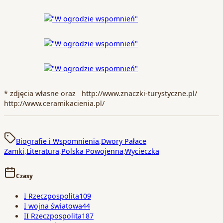
* zdjęcia własne oraz http://www.znaczki-turystyczne.pl/
http://www.ceramikacienia.pl/
Biografie i Wspomnienia
,
Dwory Pałace
Zamki
,
Literatura
,
Polska Powojenna
,
Wycieczka
Czasy
I Rzeczpospolita
109
I wojna światowa
44
II Rzeczpospolita
187