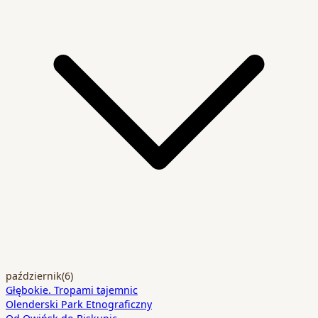
październik
(6)
Głębokie. Tropami tajemnic
Olenderski Park Etnograficzny
Od Owińsk do Biskupic