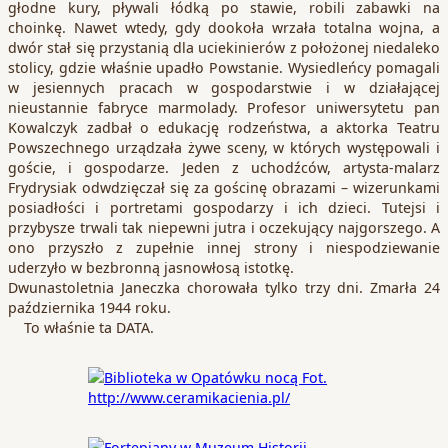
głodne kury, pływali łódką po stawie, robili zabawki na
choinkę. Nawet wtedy, gdy dookoła wrzała totalna wojna, a
dwór stał się przystanią dla uciekinierów z położonej niedaleko
stolicy, gdzie właśnie upadło Powstanie. Wysiedleńcy pomagali
w jesiennych pracach w gospodarstwie i w działającej
nieustannie fabryce marmolady. Profesor uniwersytetu pan
Kowalczyk zadbał o edukację rodzeństwa, a aktorka Teatru
Powszechnego urządzała żywe sceny, w których występowali i
goście, i gospodarze. Jeden z uchodźców, artysta-malarz
Frydrysiak odwdzięczał się za gościnę obrazami – wizerunkami
posiadłości i portretami gospodarzy i ich dzieci. Tutejsi i
przybysze trwali tak niepewni jutra i oczekujący najgorszego. A
ono przyszło z zupełnie innej strony i niespodziewanie
uderzyło w bezbronną jasnowłosą istotkę.
Dwunastoletnia Janeczka chorowała tylko trzy dni. Zmarła 24
października 1944 roku.
To właśnie ta DATA.