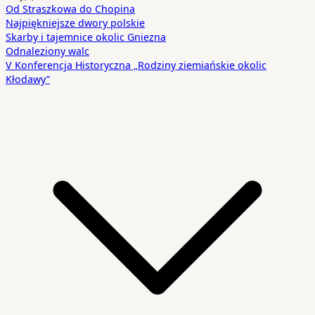
Od Straszkowa do Chopina
Najpiękniejsze dwory polskie
Skarby i tajemnice okolic Gniezna
Odnaleziony walc
V Konferencja Historyczna „Rodziny ziemiańskie okolic
Kłodawy”