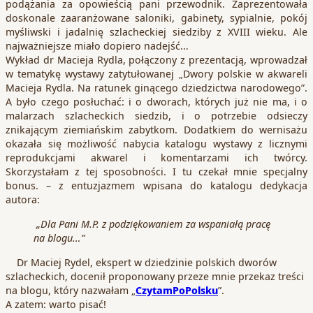
podążania za opowieścią pani przewodnik. Zaprezentowała
doskonale zaaranżowane saloniki, gabinety, sypialnie, pokój
myśliwski i jadalnię szlacheckiej siedziby z XVIII wieku. Ale
najważniejsze miało dopiero nadejść…
Wykład dr Macieja Rydla, połączony z prezentacją, wprowadzał
w tematykę wystawy zatytułowanej „Dwory polskie w akwareli
Macieja Rydla. Na ratunek ginącego dziedzictwa narodowego”.
A było czego posłuchać: i o dworach, których już nie ma, i o
malarzach szlacheckich siedzib, i o potrzebie odsieczy
znikającym ziemiańskim zabytkom. Dodatkiem do wernisażu
okazała się możliwość nabycia katalogu wystawy z licznymi
reprodukcjami akwarel i komentarzami ich twórcy.
Skorzystałam z tej sposobności. I tu czekał mnie specjalny
bonus. – z entuzjazmem wpisana do katalogu dedykacja
autora:
„Dla Pani M.P. z podziękowaniem za wspaniałą pracę
na blogu…”
Dr Maciej Rydel, ekspert w dziedzinie polskich dworów
szlacheckich, docenił proponowany przeze mnie przekaz treści
na blogu, który nazwałam „
CzytamPoPolsku
”.
A zatem: warto pisać!