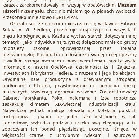
książek zarekomendowały mi wizytę w opatóweckim
Muzeum
Historii Przemysłu
, choć nie miałam go w planach wycieczki.
Przekonało mnie słowo FORTEPIAN.
Okazało się, że muzeum mieszczące się w dawnej Fabryce
Sukna A. G. Fiedlera, prezentuje ekspozycje na wszystkich
pięciu kondygnacjach. Każda z wystaw stałych dotyczyła innej
tematyki. Jako indywidualną turystkę dołączono mnie do grupy
młodzieży szkolnej oprowadzanej przez lokalną
przewodniczkę. Pasjonatka i miłośniczka swojej małej ojczyzny
z wielkim zaangażowaniem i znawstwem tematu przekazywała
informacje o historii Opatówka, działalności ks. J. Zajączka,
inwestycjach fabrykanta Fiedlera, o muzeum i jego kolekcjach.
Oryginalne sale produkcyjne z drewnianymi stropami,
podłogami i filarami, przystosowane do pełnienia funkcji
muzealnych, wywierają ogromne wrażenie. Zrekonstruowany
Gabinet fabrykanta, Pokój melomana i Izba robotnicza
zaskakują klimatem XIX-wiecznej industrializacji kraju.
Największą jednak atrakcją okazała się kolekcja polskich
fortepianów i pianin. Już jeden taki instrument w sali
koncertowej wzbudza podziw i urzeka swą elegancją, a tu
zobaczyłam ich ponad pięćdziesiąt. Dostojne, lśniące, w
większości czarne, z uchylonymi wiekami i ażurowymi