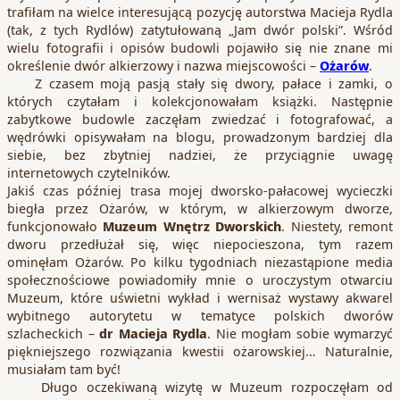
trafiłam na wielce interesującą pozycję autorstwa Macieja Rydla
(tak, z tych Rydlów) zatytułowaną „Jam dwór polski”. Wśród
wielu fotografii i opisów budowli pojawiło się nie znane mi
określenie dwór alkierzowy i nazwa miejscowości –
Ożarów
.
Z czasem moją pasją stały się dwory, pałace i zamki, o
których czytałam i kolekcjonowałam książki. Następnie
zabytkowe budowle zaczęłam zwiedzać i fotografować, a
wędrówki opisywałam na blogu, prowadzonym bardziej dla
siebie, bez zbytniej nadziei, że przyciągnie uwagę
internetowych czytelników.
Jakiś czas później trasa mojej dworsko-pałacowej wycieczki
biegła przez Ożarów, w którym, w alkierzowym dworze,
funkcjonowało
Muzeum Wnętrz Dworskich
. Niestety, remont
dworu przedłużał się, więc niepocieszona, tym razem
ominęłam Ożarów. Po kilku tygodniach niezastąpione media
społecznościowe powiadomiły mnie o uroczystym otwarciu
Muzeum, które uświetni wykład i wernisaż wystawy akwarel
wybitnego autorytetu w tematyce polskich dworów
szlacheckich –
dr Macieja Rydla
. Nie mogłam sobie wymarzyć
piękniejszego rozwiązania kwestii ożarowskiej… Naturalnie,
musiałam tam być!
Długo oczekiwaną wizytę w Muzeum rozpoczęłam od