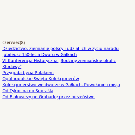
czerwiec
(8)
Dziedzictwo. Ziemianie polscy i udział ich w życiu narodu
Jubileusz 150-lecia Dworu w Gałkach
VI Konferencja Historyczna „Rodziny ziemiańskie okolic
Kłodawy”
Przygoda bycia Polakiem
Ogólnopolskie Święto Kolekcjonerów
Kolekcjonerstwo we dworze w Gałkach. Powołanie i misja
Od Tykocina do Supraśla
Od Białowieży po Grabarkę przez bieżeństwo