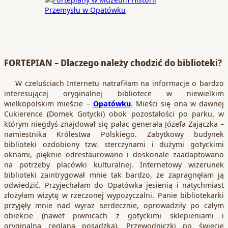
FORTEPIAN – Dlaczego należy chodzić do biblioteki?
W czeluściach Internetu natrafiłam na informacje o bardzo
interesującej oryginalnej bibliotece w niewielkim
wielkopolskim mieście –
Opatówku
. Mieści się ona w dawnej
Cukierence (Domek Gotycki) obok pozostałości po parku, w
którym niegdyś znajdował się pałac generała Józefa Zajączka –
namiestnika Królestwa Polskiego. Zabytkowy budynek
biblioteki ozdobiony tzw. sterczynami i dużymi gotyckimi
oknami, pięknie odrestaurowano i doskonale zaadaptowano
na potrzeby placówki kulturalnej. Internetowy wizerunek
biblioteki zaintrygował mnie tak bardzo, że zapragnęłam ją
odwiedzić. Przyjechałam do Opatówka jesienią i natychmiast
złożyłam wizytę w rzeczonej wypożyczalni. Panie bibliotekarki
przyjęły mnie nad wyraz serdecznie, oprowadziły po całym
obiekcie (nawet piwnicach z gotyckimi sklepieniami i
oryginalną ceglaną posadzką). Przewodniczki po świecie