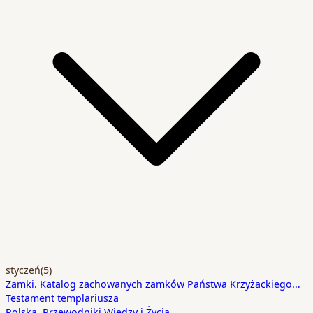
styczeń
(5)
Zamki. Katalog zachowanych zamków Państwa Krzyżackiego…
Testament templariusza
Polska. Przewodniki Wiedzy i Życia