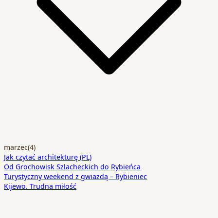
marzec
(4)
Jak czytać architekturę (PL)
Od Grochowisk Szlacheckich do Rybieńca
Turystyczny weekend z gwiazdą – Rybieniec
Kijewo. Trudna miłość