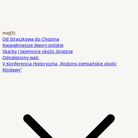
maj
(5)
Od Straszkowa do Chopina
Najpiękniejsze dwory polskie
Skarby i tajemnice okolic Gniezna
Odnaleziony walc
V Konferencja Historyczna „Rodziny ziemiańskie okolic
Kłodawy”