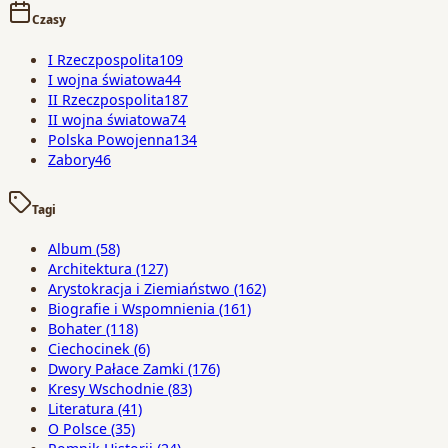
Czasy
I Rzeczpospolita
109
I wojna światowa
44
II Rzeczpospolita
187
II wojna światowa
74
Polska Powojenna
134
Zabory
46
Tagi
Album
(58)
Architektura
(127)
Arystokracja i Ziemiaństwo
(162)
Biografie i Wspomnienia
(161)
Bohater
(118)
Ciechocinek
(6)
Dwory Pałace Zamki
(176)
Kresy Wschodnie
(83)
Literatura
(41)
O Polsce
(35)