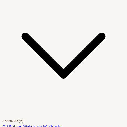
czerwiec
(6)
Od Polany Wykus do Wąchocka