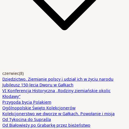
czerwiec
(8)
Dziedzictwo. Ziemianie polscy i udział ich w życiu narodu
Jubileusz 150-lecia Dworu w Gałkach
VI Konferencja Historyczna „Rodziny ziemiańskie okolic
Kłodawy”
Przygoda bycia Polakiem
Ogólnopolskie Święto Kolekcjonerów
Kolekcjonerstwo we dworze w Gałkach. Powołanie i misja
Od Tykocina do Supraśla
Od Białowieży po Grabarkę przez bieżeństwo