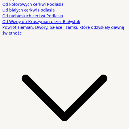
Od kolorowych cerkwi Podlasia
Od białych cerkwi Podlasia
Od niebieskich cerkwi Podlasia
Od Wizny do Kruszynian przez Białystok
Powrót ziemian. Dwory, pałace i zamki, które odzyskały dawną
świetność