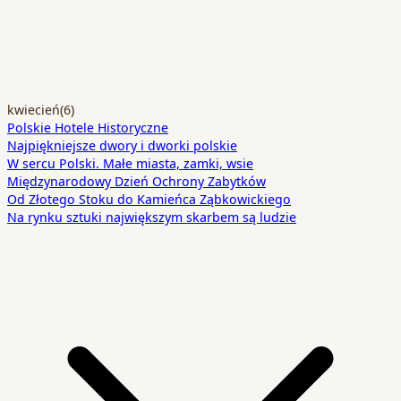
kwiecień
(6)
Polskie Hotele Historyczne
Najpiękniejsze dwory i dworki polskie
W sercu Polski. Małe miasta, zamki, wsie
Międzynarodowy Dzień Ochrony Zabytków
Od Złotego Stoku do Kamieńca Ząbkowickiego
Na rynku sztuki największym skarbem są ludzie