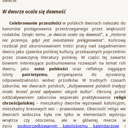
świecie.
W dworze ocala się dawność
Celebrowanie przeszłości
w polskich dworach należało do
kanonów postępowania przestrzeganego przez większość
rodaków. Dzięki temu „
w dworze ocala się dawność
”, a „
Historia
nie przemija, gdyż jest nieustannie pielęgnowana
”. Końcowy
rozdział jest ukoronowaniem treści pracy nad zagadnieniem
dworu jako zjawiska polskiej kultury, przekazanych poprzednio
przez znawczynię literatury polskiej. W części tej zawarto
bowiem interesujące podsumowania rozważań na temat roli
dworu, jako
ostoi polskości
oraz refleksje sięgające
istoty
patriotyzmu
, przywiązania do ojcowizny,
odpowiedzialności wobec przodków. W trudnych czasach
zaborów, we dworach polskich, „
Kultywowanie polskich tradycji
miało bronić przed wpływami obcych kultur
”. Obronę przed
oddziaływaniem zaborców wspierało praktykowanie
religii
chrześcijańskiej
– mieszkańcy dworów wyznawali katolicyzm,
mieszkańcy kresowych wsi – prawosławie. Obecność religii we
dworach widoczna była nie tylko w elementach wystroju
wnętrza czy otoczenia, ale w głównej mierze w
życiu
podporządkowanym katolickiemu kalendarzowi
i