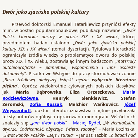
Dwór jako zjawisko polskiej kultury
Przewód doktorski Emanueli Tatarkiewicz przyniósł efekty
m.in. w postaci popularnonaukowej publikacji nazwanej „
Dwór
Polski. Literackie obrazy w prozie XIX i XX wieku
”, której
przedmiotem badań ustalono „
Dwór jako zjawisko polskiej
kultury XIX i XX wieku
” (temat dysertacji). Tytułowa literackość
ograniczyła źródła wiedzy o problematyce dworu do polskiej
prozy XIX i XX wieku, zostawiając innym badaczom „
materiały
autobiograficzne – pamiętniki, wspomnienia i inne osobiste
dokumenty
”. Pisarka we Wstępie do pracy sformułowała zdanie
„
Bazą źródłową niniejszej książki będzie
wyłącznie literatura
piękna
”. Oprócz wielokrotnie cytowanych polskich klasyków,
jak
Maria Dąbrowska
,
Eliza Orzeszkowa
,
Maria
Rodziewiczówna
,
Henryk Sienkiewicz
,
Stefan
Żeromski
,
Zofia Kossak
,
Melchior Wańkowicz
,
Józef
Weyssenhoff
, doktor literaturoznawstwa chętnie przytaczała
teksty autorów ogólnych opracowań i monografii. Wśród nich
znalazły się: „
Jam dwór polski
” –
Maciej Rydel
, „
W ziemiańskim
dworze. Codzienność, obyczaje, święta, zabawy
” – Maria Łozińska,
„
Świat Panów Pasków. Eseje i studia
” – Janusz Tazbir, „
Z badań nad