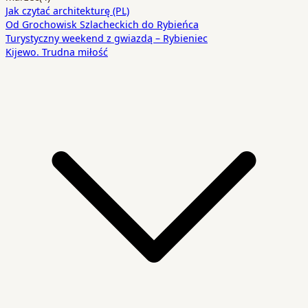
Jak czytać architekturę (PL)
Od Grochowisk Szlacheckich do Rybieńca
Turystyczny weekend z gwiazdą – Rybieniec
Kijewo. Trudna miłość