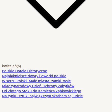
kwiecień
(6)
Polskie Hotele Historyczne
Najpiękniejsze dwory i dworki polskie
W sercu Polski. Małe miasta, zamki, wsie
Międzynarodowy Dzień Ochrony Zabytków
Od Złotego Stoku do Kamieńca Ząbkowickiego
Na rynku sztuki największym skarbem są ludzie