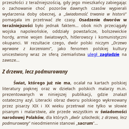
przeszłości z teraźniejszością, gdy jego mieszkańcy zabiegając
o zachowanie choć pozorów dawnych czasów wypierali
wydarzenia doby obecnej, a „
świadomość trwania w historii
”
pomagała im przetrwać złe czasy.
Osadzenie dworów w
teraźniejszości
było jednak faktem… obok nich przeciągały
wojska napoleońskie, oddziały powstańcze, bolszewickie
hordy, armie wojen światowych, hitlerowscy i komunistyczni
okupanci. W rezultacie czego, dwór polski niczym „
Drzewo
wyrwane z korzeniami
”, jako fenomen polskiej kultury
unicestwiony wraz ze sferą ziemiaństwa
uległ
zagładzie
na
zawsze…
Z drzewa, lecz podmurowany
Świat, którego już nie ma
, ocalał na kartach polskiej
literatury pięknej oraz w dziełach polskich malarzy m.in.
prezentowanych w niniejszej publikacji, gdzie znalazł
ostateczny azyl. Literacki obraz dworu polskiego wykreowany
przez pisarzy XIX i XX wieku przetrwał nie tylko w słowie
pisanym i malarstwie, ale przede wszystkim w
świadomości
narodowej Polaków
, dla których „
dwór szlachecki, z drzewa, lecz
podmurowany
” nieodmiennie stanowi „
sacrum
”…