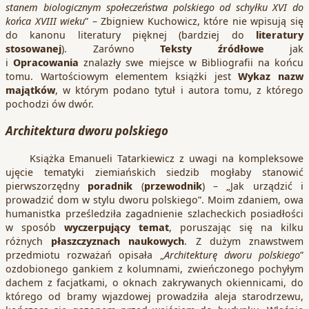
stanem biologicznym społeczeństwa polskiego od schyłku XVI do
końca XVIII wieku
” – Zbigniew Kuchowicz, które nie wpisują się
do kanonu literatury pięknej (bardziej do
literatury
stosowanej
). Zarówno
Teksty źródłowe
jak
i
Opracowania
znalazły swe miejsce w Bibliografii na końcu
tomu. Wartościowym elementem książki jest
Wykaz nazw
majątków
, w którym podano tytuł i autora tomu, z którego
pochodzi ów dwór.
Architektura dworu polskiego
Książka Emanueli Tatarkiewicz z uwagi na kompleksowe
ujęcie tematyki ziemiańskich siedzib mogłaby stanowić
pierwszorzędny
poradnik
(
przewodnik
) – „Jak urządzić i
prowadzić dom w stylu dworu polskiego”. Moim zdaniem, owa
humanistka prześledziła zagadnienie szlacheckich posiadłości
w sposób
wyczerpujący temat
, poruszając się na kilku
różnych
płaszczyznach naukowych
. Z dużym znawstwem
przedmiotu rozważań opisała „
Architekturę dworu polskiego
”
ozdobionego gankiem z kolumnami, zwieńczonego pochyłym
dachem z facjatkami, o oknach zakrywanych okiennicami, do
którego od bramy wjazdowej prowadziła aleja starodrzewu,