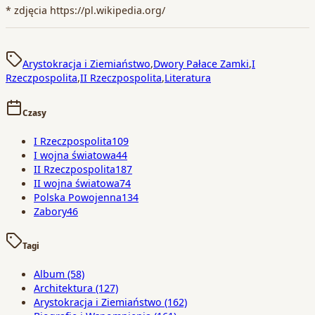
* zdjęcia https://pl.wikipedia.org/
Arystokracja i Ziemiaństwo
,
Dwory Pałace Zamki
,
I
Rzeczpospolita
,
II Rzeczpospolita
,
Literatura
Czasy
I Rzeczpospolita
109
I wojna światowa
44
II Rzeczpospolita
187
II wojna światowa
74
Polska Powojenna
134
Zabory
46
Tagi
Album
(58)
Architektura
(127)
Arystokracja i Ziemiaństwo
(162)