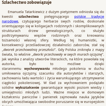
Szlachectwo zobowiązuje
Emanuela Tatarkiewicz z dużym pietyzmem odniosła się do
kwestii
szlachectwa
pielęgnującego
polskie tradycje
narodowe
, czytującego herbarze swych rodów, doskonale
orientującego się w koligacjach rodzinnych i skomplikowanych
strukturach drzew genealogicznych, co służyło
podtrzymywaniu więzów rodzinnych oraz kreowaniu
tożsamości własnej sfery. Według tej humanistki, w
konsekwencji prześladowczej działalności zaborców, stał się
„
dworek przechowalnią przeszłości
”. Gdy Polska zniknęła z mapy
świata, to właśnie „
dworki przechowały w swych murach ojczyznę
”.
Jak wynika z analizy utworów literackich, na które powołała się
autorka, było to możliwe dzięki
starannemu
wychowywaniu
młodego pokolenia w duchu
umiłowania ojczyzny, szacunku dla autorytetów i starszych,
zachowaniu ładu wartości i życia warunkującego utrzymywanie
ciągłości pokoleniowej. W ślad za wychowaniem podążało
solidne
wykształcenie
gwarantujące wysoki poziom wiedzy i
umiejętności młodych ludzi. Ważne miejsce w domowym
kształceniu paniczów i panienek zajmowała nauka języków
obcych umożliwiająca swobodne poruszanie się w europejskim