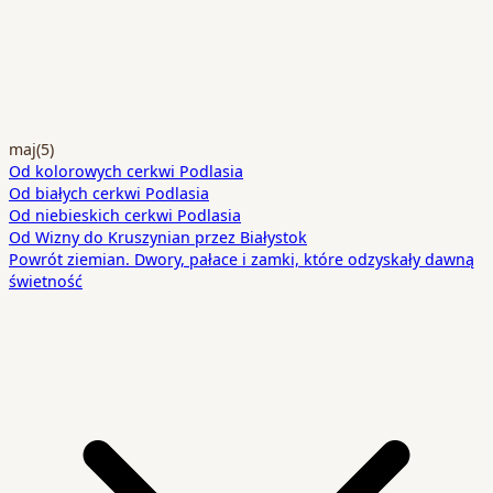
maj
(5)
Od kolorowych cerkwi Podlasia
Od białych cerkwi Podlasia
Od niebieskich cerkwi Podlasia
Od Wizny do Kruszynian przez Białystok
Powrót ziemian. Dwory, pałace i zamki, które odzyskały dawną
świetność