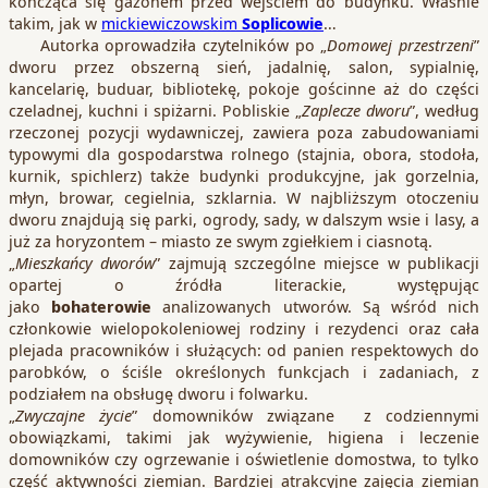
kończąca się gazonem przed wejściem do budynku. Właśnie
takim, jak w
mickiewiczowskim
Soplicowie
…
Autorka oprowadziła czytelników po „
Domowej przestrzeni
”
dworu przez obszerną sień, jadalnię, salon, sypialnię,
kancelarię, buduar, bibliotekę, pokoje gościnne aż do części
czeladnej, kuchni i spiżarni. Pobliskie „
Zaplecze dworu
”, według
rzeczonej pozycji wydawniczej, zawiera poza zabudowaniami
typowymi dla gospodarstwa rolnego (stajnia, obora, stodoła,
kurnik, spichlerz) także budynki produkcyjne, jak gorzelnia,
młyn, browar, cegielnia, szklarnia. W najbliższym otoczeniu
dworu znajdują się parki, ogrody, sady, w dalszym wsie i lasy, a
już za horyzontem – miasto ze swym zgiełkiem i ciasnotą.
„
Mieszkańcy dworów
” zajmują szczególne miejsce w publikacji
opartej o źródła literackie, występując
jako
bohaterowie
analizowanych utworów. Są wśród nich
członkowie wielopokoleniowej rodziny i rezydenci oraz cała
plejada pracowników i służących: od panien respektowych do
parobków, o ściśle określonych funkcjach i zadaniach, z
podziałem na obsługę dworu i folwarku.
„
Zwyczajne życie
” domowników związane z codziennymi
obowiązkami, takimi jak wyżywienie, higiena i leczenie
domowników czy ogrzewanie i oświetlenie domostwa, to tylko
część aktywności ziemian. Bardziej atrakcyjne zajęcia ziemian