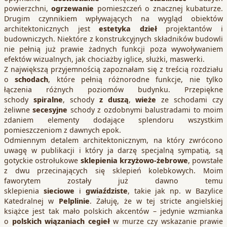
powierzchni,
ogrzewanie
pomieszczeń o znacznej kubaturze.
Drugim czynnikiem wpływających na wygląd obiektów
architektonicznych jest
estetyka dzieł
projektantów i
budowniczych. Niektóre z konstrukcyjnych składników budowli
nie pełnią już prawie żadnych funkcji poza wywoływaniem
efektów wizualnych, jak chociażby iglice, służki, maswerki.
Z największą przyjemnością zapoznałam się z treścią rozdziału
o
schodach
, które pełnią różnorodne funkcje, nie tylko
łączenia różnych poziomów budynku. Przepiękne
schody
spiralne
, schody
z duszą
,
wieże
ze schodami czy
żeliwne
secesyjne
schody z ozdobnymi balustradami to moim
zdaniem elementy dodające splendoru wszystkim
pomieszczeniom z dawnych epok.
Odmiennym detalem architektonicznym, na który zwrócono
uwagę w publikacji i który ja darzę specjalną sympatią, są
gotyckie ostrołukowe
sklepienia krzyżowo-żebrowe
, powstałe
z dwu przecinających się sklepień kolebkowych. Moim
faworytem zostały już dawno temu
sklepienia
sieciowe
i
gwiaździste
, takie jak np. w Bazylice
Katedralnej w
Pelplinie
. Żałuję, że w tej stricte angielskiej
książce jest tak mało polskich akcentów – jedynie wzmianka
o
polskich wiązaniach cegieł
w murze czy wskazanie prawie