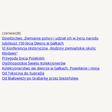
czerwiec
(8)
Dziedzictwo. Ziemianie polscy i udział ich w życiu narodu
Jubileusz 150-lecia Dworu w Gałkach
VI Konferencja Historyczna „Rodziny ziemiańskie okolic
Kłodawy”
Przygoda bycia Polakiem
Ogólnopolskie Święto Kolekcjonerów
Kolekcjonerstwo we dworze w Gałkach. Powołanie i misja
Od Tykocina do Supraśla
Od Białowieży po Grabarkę przez bieżeństwo