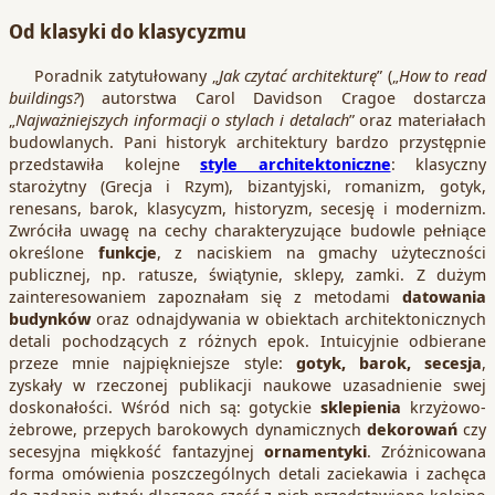
Od klasyki do klasycyzmu
Poradnik zatytułowany „
Jak czytać architekturę
” („
How to read
buildings?
) autorstwa Carol Davidson Cragoe dostarcza
„
Najważniejszych informacji o stylach i detalach
” oraz materiałach
budowlanych. Pani historyk architektury bardzo przystępnie
przedstawiła kolejne
style architektoniczne
: klasyczny
starożytny (Grecja i Rzym), bizantyjski, romanizm, gotyk,
renesans, barok, klasycyzm, historyzm, secesję i modernizm.
Zwróciła uwagę na cechy charakteryzujące budowle pełniące
określone
funkcje
, z naciskiem na gmachy użyteczności
publicznej, np. ratusze, świątynie, sklepy, zamki. Z dużym
zainteresowaniem zapoznałam się z metodami
datowania
budynków
oraz odnajdywania w obiektach architektonicznych
detali pochodzących z różnych epok. Intuicyjnie odbierane
przeze mnie najpiękniejsze style:
gotyk, barok, secesja
,
zyskały w rzeczonej publikacji naukowe uzasadnienie swej
doskonałości. Wśród nich są: gotyckie
sklepienia
krzyżowo-
żebrowe, przepych barokowych dynamicznych
dekorowań
czy
secesyjna miękkość fantazyjnej
ornamentyki
. Zróżnicowana
forma omówienia poszczególnych detali zaciekawia i zachęca
do zadania pytań: dlaczego część z nich przedstawiono kolejno