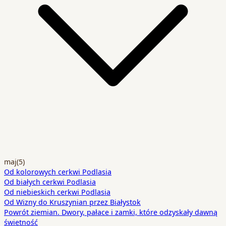
maj
(5)
Od kolorowych cerkwi Podlasia
Od białych cerkwi Podlasia
Od niebieskich cerkwi Podlasia
Od Wizny do Kruszynian przez Białystok
Powrót ziemian. Dwory, pałace i zamki, które odzyskały dawną
świetność