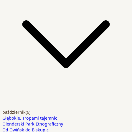
październik
(6)
Głębokie. Tropami tajemnic
Olenderski Park Etnograficzny
Od Owińsk do Biskupic