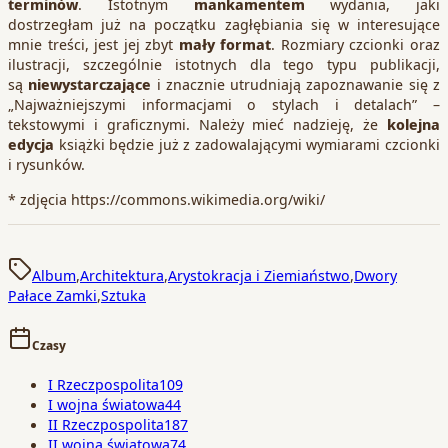
terminów
. Istotnym
mankamentem
wydania, jaki
dostrzegłam już na początku zagłębiania się w interesujące
mnie treści, jest jej zbyt
mały format
. Rozmiary czcionki oraz
ilustracji, szczególnie istotnych dla tego typu publikacji,
są
niewystarczające
i znacznie utrudniają zapoznawanie się z
„Najważniejszymi informacjami o stylach i detalach” –
tekstowymi i graficznymi. Należy mieć nadzieję, że
kolejna
edycja
książki będzie już z zadowalającymi wymiarami czcionki
i rysunków.
* zdjęcia https://commons.wikimedia.org/wiki/
Album
,
Architektura
,
Arystokracja i Ziemiaństwo
,
Dwory
Pałace Zamki
,
Sztuka
Czasy
I Rzeczpospolita
109
I wojna światowa
44
II Rzeczpospolita
187
II wojna światowa
74