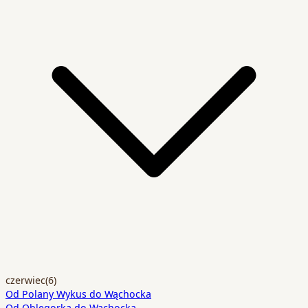
czerwiec
(6)
Od Polany Wykus do Wąchocka
Od Oblęgorka do Wąchocka