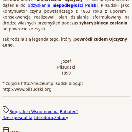
dążenie do
odzyskania
niepodległości Polski
. Piłsudski jako
kontynuator czynu powstańczego z 1863 roku z uporem i
konsekwencją realizował plan działania sformułowany na
drodze własnych przemyśleń podczas
syberyjskiego zesłania
i
po powrocie ze zsyłki.
Tak rodziła się legenda tego, który „
powrócił cudem Ojczyzny
Łono
„.
Józef
Piłsudski
1899
* zdjęcia http://muzeumpilsudskiblog.pl
http://www.pilsudski.org
Biografie i Wspomnienia
,
Bohater
,
I
Rzeczpospolita
,
Literatura
,
Zabory