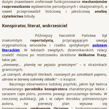
dużym znawstwem zreferował funkcjonowanie
mechanizmów
rozprowadzania
wydawnictw periodycznych i okazjonalnych, a
nawet przeprowadził ilościową i jakościową
analizę
czytelnictwa
bibuły.
Konspirator, literat, wskrzesiciel
Późniejszy Naczelnik Państwa był
znakomitym
reportażystą
, przyciągającym uwagę
oryginalnością wniosków i rzadko spotykanym
polotem
literackim
. W tekstach zwięzłych, dziennikarskich relacji
znaleźć można po mistrzowsku skreślone
delikatne frazy
,
takie jak:
„stanowiąc… plamkę na pejzażu granicznym”
– o strażnikach
granicznych;
„w czarnych, drobnych literkach, rozsianych po szmatkach papieru,
ubrana w barwną sukienkę okładki”
– o książce.
Bacznego obserwatora ludzkiej psychiki, jakim był twórca
omawianego
poradnika konspiratora
charakteryzuje lekkie i
zarazem cięte pióro, pomimo powagi poruszanego tematu. W
rzeczonej publikacji, jak i w całym dorobku piśmienniczym
autora, na pierwszy plan wysuwa się
bezwarunkowe
umiłowanie Ojczyzny
i bezkompromisowe