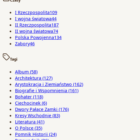
Czasy
I Rzeczpospolita
109
I wojna światowa
44
II Rzeczpospolita
187
II wojna światowa
74
Polska Powojenna
134
Zabory
46
Tagi
Album
(58)
Architektura
(127)
Arystokracja i Ziemiaństwo
(162)
Biografie i Wspomnienia
(161)
Bohater
(118)
Ciechocinek
(6)
Dwory Pałace Zamki
(176)
Kresy Wschodnie
(83)
Literatura
(41)
O Polsce
(35)
Pomnik Historii
(24)