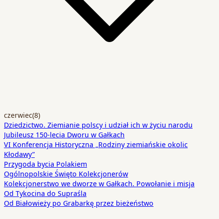
czerwiec
(8)
Dziedzictwo. Ziemianie polscy i udział ich w życiu narodu
Jubileusz 150-lecia Dworu w Gałkach
VI Konferencja Historyczna „Rodziny ziemiańskie okolic
Kłodawy”
Przygoda bycia Polakiem
Ogólnopolskie Święto Kolekcjonerów
Kolekcjonerstwo we dworze w Gałkach. Powołanie i misja
Od Tykocina do Supraśla
Od Białowieży po Grabarkę przez bieżeństwo