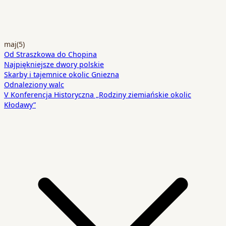
maj
(5)
Od Straszkowa do Chopina
Najpiękniejsze dwory polskie
Skarby i tajemnice okolic Gniezna
Odnaleziony walc
V Konferencja Historyczna „Rodziny ziemiańskie okolic
Kłodawy”