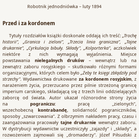
Robotnik jednodniówka – luty 1894
Przed i za kordonem
Tytuły rozdziałów książki doskonale oddają ich treść:
„Trochę
historii”, „Granica i zieloni”, „Trzecia linia graniczna”, „Tajne
drukarnie”, „Cyrkulacja bibuły. Składy”, „Kolporterka”
, aczkolwiek
niektóre z nich wymagają wyjaśnienia. Miejsce
powstawania
nielegalnych druków
– wewnątrz lub na
zewnątrz zaboru rosyjskiego – skutkowało różnymi formami
organizacyjnymi, których celem było
„Żeby te księgi zbłądziły pod
strzechy”
. Wydawnictwa drukowane
za kordonem rosyjskim
, z
narażeniem życia, przerzucano przez pilnie strzeżoną granicę
imperium carskiego, składającą się z trzech linii oddzielających
zaborcę od świata. Autor ukazał różnorodne strony życia
na
pograniczu
: pracę „zielonych”,
wszechobecną
kontrabandę
, solidarność pograniczników,
sposoby „szwarcowania”. Z olbrzymim nakładem pracy, czasu i
zaangażowania pracowały
tajne
drukarnie
wewnątrz zaboru.
W dystrybucji wydawnictw uczestniczyły „zajazdy” i „składy”, a
rozwożeniem zajmowali się „dromaderzy”. Józef Piłsudski z