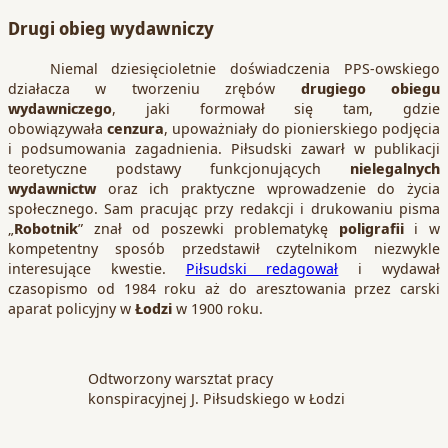
Drugi obieg wydawniczy
Niemal dziesięcioletnie doświadczenia PPS-owskiego
działacza w tworzeniu zrębów
drugiego obiegu
wydawniczego
, jaki formował się tam, gdzie
obowiązywała
cenzura
, upoważniały do pionierskiego podjęcia
i podsumowania zagadnienia. Piłsudski zawarł w publikacji
teoretyczne podstawy funkcjonujących
nielegalnych
wydawnictw
oraz ich praktyczne wprowadzenie do życia
społecznego. Sam pracując przy redakcji i drukowaniu pisma
„
Robotnik
” znał od poszewki problematykę
poligrafii
i w
kompetentny sposób przedstawił czytelnikom niezwykle
interesujące kwestie.
Piłsudski redagował
i wydawał
czasopismo od 1984 roku aż do aresztowania przez carski
aparat policyjny w
Łodzi
w 1900 roku.
Odtworzony warsztat pracy
konspiracyjnej J. Piłsudskiego w Łodzi