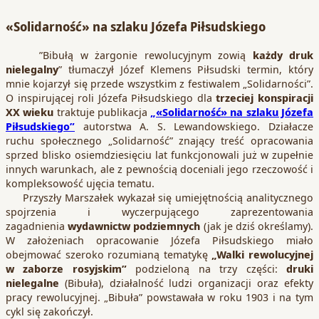
«Solidarność» na szlaku Józefa Piłsudskiego
”Bibułą w żargonie rewolucyjnym zowią
każdy druk
nielegalny
” tłumaczył Józef Klemens Piłsudski termin, który
mnie kojarzył się przede wszystkim z festiwalem „Solidarności”.
O inspirującej roli Józefa Piłsudskiego dla
trzeciej konspiracji
XX wieku
traktuje publikacja
„«Solidarność» na szlaku Józefa
Piłsudskiego”
autorstwa A. S. Lewandowskiego. Działacze
ruchu społecznego „Solidarność” znający treść opracowania
sprzed blisko osiemdziesięciu lat funkcjonowali już w zupełnie
innych warunkach, ale z pewnością doceniali jego rzeczowość i
kompleksowość ujęcia tematu.
Przyszły Marszałek wykazał się umiejętnością analitycznego
spojrzenia i wyczerpującego zaprezentowania
zagadnienia
wydawnictw podziemnych
(jak je dziś określamy).
W założeniach opracowanie Józefa Piłsudskiego miało
obejmować szeroko rozumianą tematykę
„Walki rewolucyjnej
w zaborze rosyjskim”
podzieloną na trzy części:
druki
nielegalne
(Bibuła), działalność ludzi organizacji oraz efekty
pracy rewolucyjnej. „Bibuła” powstawała w roku 1903 i na tym
cykl się zakończył.