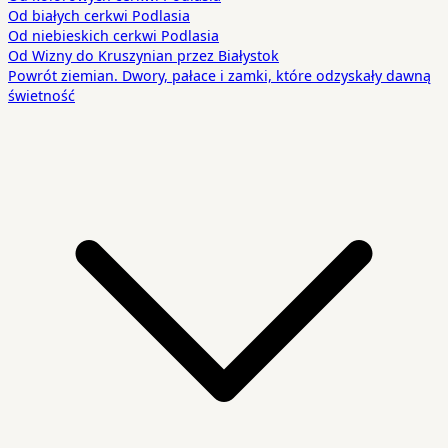
Od białych cerkwi Podlasia
Od niebieskich cerkwi Podlasia
Od Wizny do Kruszynian przez Białystok
Powrót ziemian. Dwory, pałace i zamki, które odzyskały dawną
świetność