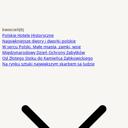
kwiecień
(6)
Polskie Hotele Historyczne
Najpiękniejsze dwory i dworki polskie
W sercu Polski. Małe miasta, zamki, wsie
Międzynarodowy Dzień Ochrony Zabytków
Od Złotego Stoku do Kamieńca Ząbkowickiego
Na rynku sztuki największym skarbem są ludzie