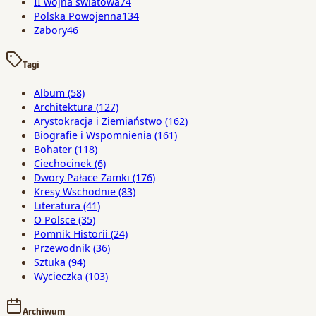
II wojna światowa
74
Polska Powojenna
134
Zabory
46
Tagi
Album
(58)
Architektura
(127)
Arystokracja i Ziemiaństwo
(162)
Biografie i Wspomnienia
(161)
Bohater
(118)
Ciechocinek
(6)
Dwory Pałace Zamki
(176)
Kresy Wschodnie
(83)
Literatura
(41)
O Polsce
(35)
Pomnik Historii
(24)
Przewodnik
(36)
Sztuka
(94)
Wycieczka
(103)
Archiwum