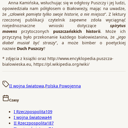
Anna Kamińska, wsłuchując się w odgłosy Puszczy i jej ludzi,
opowiedziała nam półgłosem o Białowieży, mając na uwadze,
że „
człowiek pamięta tylko swoje historie, a nie miejsca
”. Z lektury
rzeczonej publikacji czytelnik zapewne zdoła wyciągnąć
niejednoznaczne wnioski dotyczące
spirytus
movens
przytoczonych
puszczańskich historii
. Może ich
przyczyną było przekonanie każdego białowieżanina, że „
jego
diabeł musiał być straszy
”, a może bimber o poetyckiej
nazwie
Duch Puszczy
?
* zdjęcia z książki oraz http://www.encyklopedia.puszcza-
bialowieska.eu, https://pl.wikipedia.org/wiki/
II wojna światowa
,
Polska Powojenna
Czasy
I Rzeczpospolita
109
I wojna światowa
44
II Rzeczpospolita
187