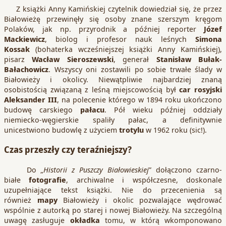
Z książki Anny Kamińskiej czytelnik dowiedział się, że przez
Białowieżę przewinęły się osoby znane szerszym kręgom
Polaków, jak np. przyrodnik a później reporter
Józef
Mackiewicz
, biolog i profesor nauk leśnych
Simona
Kossak
(bohaterka wcześniejszej książki Anny Kamińskiej),
pisarz
Wacław Sieroszewski
, generał
Stanisław Bułak-
Bałachowicz
. Wszyscy oni zostawili po sobie trwałe ślady w
Białowieży i okolicy. Niewątpliwie najbardziej znaną
osobistością związaną z leśną miejscowością był
car rosyjski
Aleksander III
, na polecenie którego w 1894 roku ukończono
budowę carskiego
pałacu
. Pół wieku później oddziały
niemiecko-węgierskie spaliły pałac, a definitywnie
unicestwiono budowlę z użyciem
trotylu
w 1962 roku (sic!).
Czas przeszły czy teraźniejszy?
Do „
Historii z Puszczy Białowieskiej
” dołączono czarno-
białe
fotografie
, archiwalne i współczesne, doskonale
uzupełniające tekst książki. Nie do przecenienia są
również
mapy
Białowieży i okolic pozwalające wędrować
wspólnie z autorką po starej i nowej Białowieży. Na szczególną
uwagę zasługuje
okładka
tomu, w którą wkomponowano