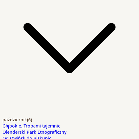
październik
(6)
Głębokie. Tropami tajemnic
Olenderski Park Etnograficzny
Od Owińsk do Biskupic