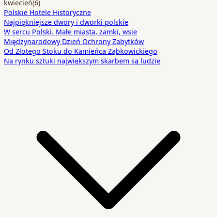
kwiecień
(6)
Polskie Hotele Historyczne
Najpiękniejsze dwory i dworki polskie
W sercu Polski. Małe miasta, zamki, wsie
Międzynarodowy Dzień Ochrony Zabytków
Od Złotego Stoku do Kamieńca Ząbkowickiego
Na rynku sztuki największym skarbem są ludzie