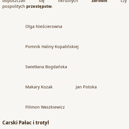
dopuszczali się okrutnych
zbrodni
czy
pospolitych
przestępstw
.
Olga Nieścierowna
Pomnik Haliny Kopalińskiej
Swietłana Bogdańska
Makary Kozak
Jan Potoka
Filimon Waszkiewicz
Carski Pałac i trotyl