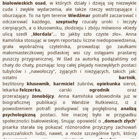
białowieskich osad
, w których działy i dzieją się niezwykłe
cuda i zwykłe wydarzenia, ale także rzeczy wstrząsające i
oburzające. To na tym terenie
Wiedźmar
potrafił zaczarować i
odczarować każdego,
szeptuchy
rzucały uroki i leczyły
cierpiących, a o kłusowniku, złodzieju i zbóju mówiono «Kiedy
ulicą szedł „
Mordala
”… to jakby szło czyste zło». Anna
Kamińska stosując w swym reportażu liczne niedopowiedzenia,
grała wyobraźnią czytelnika, prowadząc go zaułkami
małomiasteczkowej podlaskiej wsi czy ostępami prastarej
puszczy przygranicznej. W ślad za autorką podążaliśmy od
chaty do chaty, poznając losy całej plejady niezwykłych postaci
tubylców i „nawołoczy”, żyjących i nieżyjących, takich jak:
ostatni
bartnik
,
bezlitosny
kłusownik
,
karmiciel
żubrów,
opiekunka
sierot,
lekarka-
felczerka
, carski
ogrodnik
oraz
przerażający
żonobójcy
. Anna Kamińska udowodniła już w
biograficznej publikacji o Wandzie Rutkiewicz, iż z
powodzeniem potrafi posługiwać się pogłębioną
analizą
psychologiczną
postaci. Nie inaczej było w przypadku
społeczności białowieskiej. Snując opowieść o „
domach złych
”
pisarka starała się pokazać różnorodne przyczyny zachowań
puszczańskich ludzi, nawet, a może szczególnie tych, którzy