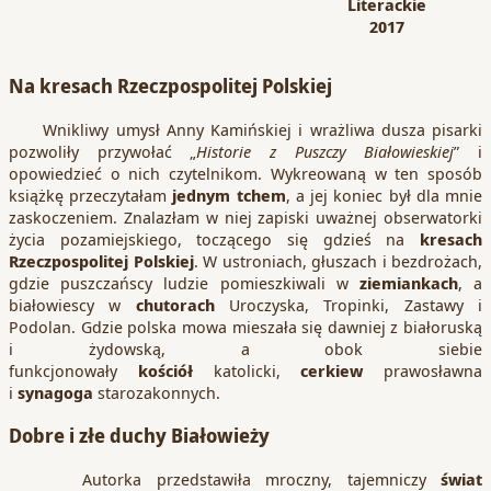
Literackie
2017
Na kresach Rzeczpospolitej Polskiej
Wnikliwy umysł Anny Kamińskiej i wrażliwa dusza pisarki
pozwoliły przywołać „
Historie z Puszczy Białowieskiej
” i
opowiedzieć o nich czytelnikom. Wykreowaną w ten sposób
książkę przeczytałam
jednym tchem
, a jej koniec był dla mnie
zaskoczeniem. Znalazłam w niej zapiski uważnej obserwatorki
życia pozamiejskiego, toczącego się gdzieś na
kresach
Rzeczpospolitej Polskiej
. W ustroniach, głuszach i bezdrożach,
gdzie puszczańscy ludzie pomieszkiwali w
ziemiankach
, a
białowiescy w
chutorach
Uroczyska, Tropinki, Zastawy i
Podolan. Gdzie polska mowa mieszała się dawniej z białoruską
i żydowską, a obok siebie
funkcjonowały
kościół
katolicki,
cerkiew
prawosławna
i
synagoga
starozakonnych.
Dobre i złe duchy Białowieży
Autorka przedstawiła mroczny, tajemniczy
świat