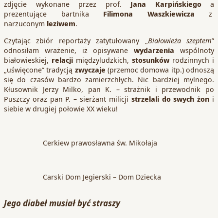
zdjęcie wykonane przez prof.
Jana Karpińskiego
a
prezentujące bartnika
Filimona Waszkiewicza
z
narzuconym
leziwem
.
Czytając zbiór reportaży zatytułowany „
Białowieża szeptem
”
odnosiłam wrażenie, iż opisywane
wydarzenia
wspólnoty
białowieskiej,
relacji
międzyludzkich,
stosunków
rodzinnych i
„uświęcone” tradycją
zwyczaje
(przemoc domowa itp.) odnoszą
się do czasów bardzo zamierzchłych. Nic bardziej mylnego.
Kłusownik Jerzy Milko, pan K. – strażnik i przewodnik po
Puszczy oraz pan P. – sierżant milicji
strzelali do swych żon
i
siebie w drugiej połowie XX wieku!
Cerkiew prawosławna św. Mikołaja
Carski Dom Jegierski – Dom Dziecka
Jego diabeł musiał być straszy