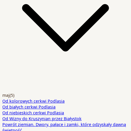
maj
(5)
Od kolorowych cerkwi Podlasia
Od białych cerkwi Podlasia
Od niebieskich cerkwi Podlasia
Od Wizny do Kruszynian przez Białystok
Powrót ziemian. Dwory, pałace i zamki, które odzyskały dawną
świetność