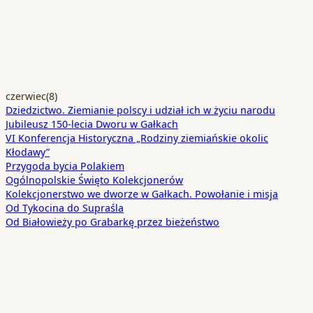
czerwiec
(8)
Dziedzictwo. Ziemianie polscy i udział ich w życiu narodu
Jubileusz 150-lecia Dworu w Gałkach
VI Konferencja Historyczna „Rodziny ziemiańskie okolic
Kłodawy”
Przygoda bycia Polakiem
Ogólnopolskie Święto Kolekcjonerów
Kolekcjonerstwo we dworze w Gałkach. Powołanie i misja
Od Tykocina do Supraśla
Od Białowieży po Grabarkę przez bieżeństwo