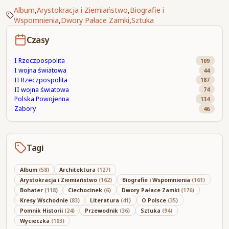
Album
,
Arystokracja i Ziemiaństwo
,
Biografie i
Wspomnienia
,
Dwory Pałace Zamki
,
Sztuka
Czasy
I Rzeczpospolita
109
I wojna światowa
44
II Rzeczpospolita
187
II wojna światowa
74
Polska Powojenna
134
Zabory
46
Tagi
Album
(58)
Architektura
(127)
Arystokracja i Ziemiaństwo
(162)
Biografie i Wspomnienia
(161)
Bohater
(118)
Ciechocinek
(6)
Dwory Pałace Zamki
(176)
Kresy Wschodnie
(83)
Literatura
(41)
O Polsce
(35)
Pomnik Historii
(24)
Przewodnik
(36)
Sztuka
(94)
Wycieczka
(103)