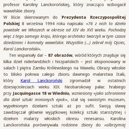
profesor Karoliny Lanckorońskiej, który znacząco wzbogacił
wawelskie zbiory.
W liście skierowanym do
Prezydenta Rzeczypospolitej
Polskiej
8 września 1994 roku napisała:
«76 z nich to dzieła
powstałe we Włoszech w okresie od XIV do XVI wieku. Pochodzą
więc z tego samego kraju, którego architekci tworzyli w tym czasie
dziedziniec i komnaty wawelskie. Wszystkie (…) zebrał mój Ojciec,
Karol Lanckoroński».
Ten wspaniały dar –
87 obrazów
, wśród których znajduje się
kilka dzieł niderlandzkich i hiszpańskich – jest eksponowany w
salach I piętra Zamku Królewskiego na Wawelu. Obrazy włoskie
to blisko połowa całego zbioru dawnego malarstwa Italii,
który
Karol Lanckoroński
zgromadził w ostatnich
dziesięcioleciach wieku XIX. Neobarokowy pałac hrabiego
przy
Jacquingasse 18 w Wiedniu
, wzniesiony «
jako schronienie
dla dzieł sztuki minionych epok
», stał się swoistym muzeum,
wypełnionym dziełami sztuki aż po sufit. Swoją sławę
zawdzięczał głównie wyjątkowej kolekcji sztuki starożytnej i
dziełom malarzy włoskich okresu renesansu. Karolina
Lanckorońska porównywała rodzinne zbiory do
«olbrzymiej