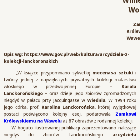
Wini
Wo
Za
Króle
Wawel
Opis wg: https://www.gov.pl/web/kultura/arcydziela-z-
kolekcji-lanckoronskich
„W książce przypomniano sylwetkę
mecenasa sztuki
i
twórcy jednej z największych prywatnych kolekcji malarstwa
włoskiego w przedwojennej Europie –
Karola
Lanckorońskiego
– oraz dzieje jego zbiorów zgromadzonych
niegdyś w pałacu przy Jacquingasse w
Wiedniu
. W 1994 roku
jego córka, prof.
Karolina Lanckorońska
, której wyjątkowej
postaci poświęcono kolejny esej, podarowała
Zamkowi
Królewskiemu na Wawelu
aż 87 obrazów z rodzinnej kolekcji.
W bogato ilustrowanej publikacji zaprezentowano należące
niegdyś do zbiorów Lanckorońskiego
arcydzieła