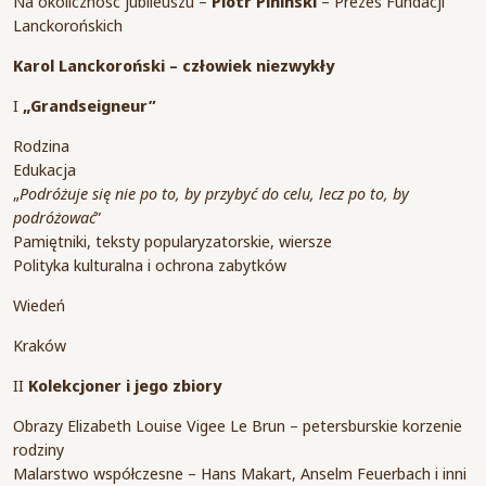
Na okoliczność jubileuszu –
Piotr Piniński
– Prezes Fundacji
Lanckorońskich
Karol Lanckoroński – człowiek niezwykły
I
„Grandseigneur”
Rodzina
Edukacja
„
Podróżuje się nie po to, by przybyć do celu, lecz po to, by
podróżować
”
Pamiętniki, teksty popularyzatorskie, wiersze
Polityka kulturalna i ochrona zabytków
Wiedeń
Kraków
II
Kolekcjoner i jego zbiory
Obrazy Elizabeth Louise Vigee Le Brun – petersburskie korzenie
rodziny
Malarstwo współczesne – Hans Makart, Anselm Feuerbach i inni