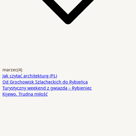
marzec
(4)
Jak czytać architekturę (PL)
Od Grochowisk Szlacheckich do Rybieńca
Turystyczny weekend z gwiazdą – Rybieniec
Kijewo. Trudna miłość