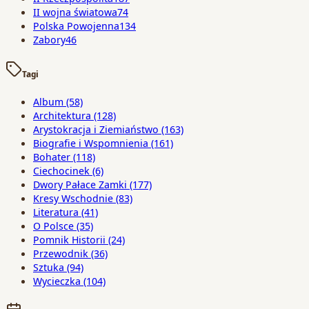
II wojna światowa
74
Polska Powojenna
134
Zabory
46
Tagi
Album
(58)
Architektura
(128)
Arystokracja i Ziemiaństwo
(163)
Biografie i Wspomnienia
(161)
Bohater
(118)
Ciechocinek
(6)
Dwory Pałace Zamki
(177)
Kresy Wschodnie
(83)
Literatura
(41)
O Polsce
(35)
Pomnik Historii
(24)
Przewodnik
(36)
Sztuka
(94)
Wycieczka
(104)