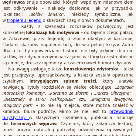
wędrowca
snuje opowieści, których wspólnym mianownikiem
jest odkrywanie – niekiedy dosłowne, jak w przypadku
lokalizacji „
dołów śmierci
”, niekiedy symboliczne, jak
w
tropieniu legend
o skarbach i zaginionych dokumentach.
Każdy z szesnastu rozdziałów poświęcony jest
konkretnej
lokalizacji lub motywowi
– od tajemniczego pałacu
w Zakrzewie, przez legendę o złocie ukrytym w karczmie,
śladami skarbów napoleońskich, do wsi pełnej krzyży. Autor
dba o to, by opowiedziane historie nie były jedynie zbiorem
faktów, lecz dynamicznymi narracjami, w których często obecne
są emocje, dreszcz tajemnicy, a czasem nawet humor i dystans.
Na uwagę zasługuje także
konsekwencja edytorska
– tekst
jest przejrzysty, uporządkowany, a książka została opatrzona
czytelnym,
intrygującym spisem treści
, który ułatwia
nawigację. Tytuły rozdziałów są wielce obiecujące: „
Zagadka
masońskiej komnaty
”, „
Karczma ze złotem i „Tarcza Olbrzyma”
”,
„
Bieszczady w sercu Wielkopolski
” czy, „
Magiczna świątynia,
magiczny park
” – to nie są miejsca, które można znaleźć w
katalogu biura podróży. Mimo że nie jest to
przewodnik
turystyczny
w klasycznym rozumieniu, publikacja inspiruje
do
terenowych wypraw.
Czytelnik, który zakończy lekturę,
może poczuć naturalną potrzebę odwiedzenia opisywanych
miejsc i spojrzenia na nie przez pryzmat przywołanych historii.