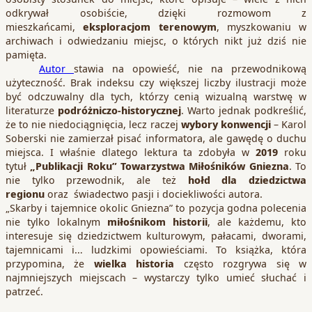
odkrywał osobiście, dzięki rozmowom z
mieszkańcami,
eksploracjom terenowym
, myszkowaniu w
archiwach i odwiedzaniu miejsc, o których nikt już dziś nie
pamięta.
Autor
stawia na opowieść, nie na przewodnikową
użyteczność. Brak indeksu czy większej liczby ilustracji może
być odczuwalny dla tych, którzy cenią wizualną warstwę w
literaturze
podróżniczo-historycznej
. Warto jednak podkreślić,
że to nie niedociągnięcia, lecz raczej
wybory konwencji
– Karol
Soberski nie zamierzał pisać informatora, ale gawędę o duchu
miejsca. I właśnie dlatego lektura ta zdobyła w
2019
roku
tytuł
„Publikacji Roku” Towarzystwa Miłośników Gniezna
. To
nie tylko przewodnik, ale też
hołd dla dziedzictwa
regionu
oraz świadectwo pasji i dociekliwości autora.
„Skarby i tajemnice okolic Gniezna” to pozycja godna polecenia
nie tylko lokalnym
miłośnikom historii
, ale każdemu, kto
interesuje się dziedzictwem kulturowym, pałacami, dworami,
tajemnicami i… ludzkimi opowieściami. To książka, która
przypomina, że
wielka historia
często rozgrywa się w
najmniejszych miejscach – wystarczy tylko umieć słuchać i
patrzeć.