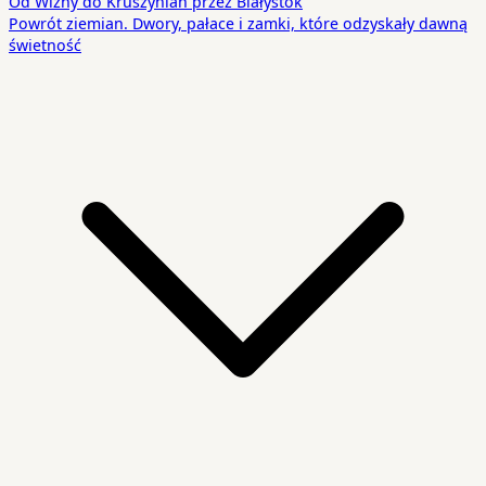
Od Wizny do Kruszynian przez Białystok
Powrót ziemian. Dwory, pałace i zamki, które odzyskały dawną
świetność