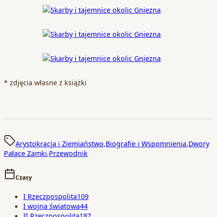
* zdjęcia własne z książki
Arystokracja i Ziemiaństwo
,
Biografie i Wspomnienia
,
Dwory
Pałace Zamki
,
Przewodnik
Czasy
I Rzeczpospolita
109
I wojna światowa
44
II Rzeczpospolita
187