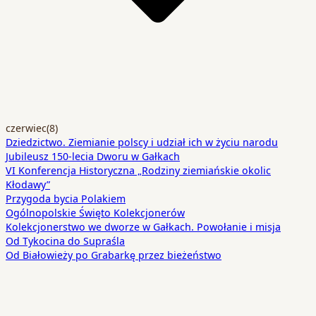
czerwiec
(8)
Dziedzictwo. Ziemianie polscy i udział ich w życiu narodu
Jubileusz 150-lecia Dworu w Gałkach
VI Konferencja Historyczna „Rodziny ziemiańskie okolic
Kłodawy”
Przygoda bycia Polakiem
Ogólnopolskie Święto Kolekcjonerów
Kolekcjonerstwo we dworze w Gałkach. Powołanie i misja
Od Tykocina do Supraśla
Od Białowieży po Grabarkę przez bieżeństwo