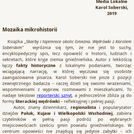
Media Lokalne
Karol Soberski,
2019
Mozaika mikrohistorii
Książka „
Skarby i tajemnice okolic Gniezna. Wędrówki z Karolem
Soberskim
” wyróżnia się tym, że nie jest to suchy,
encyklopedyczny spis, lecz opowieść o historii, ludziach i
sekretach, które kryje ziemia gnieźnieńska. Autor z lekkością
łączy
fakty historyczne
z lokalnymi podaniami, tworząc
wciągającą narrację, w której wyczuwa się osobiste
zaangażowanie pisarza. Karol Soberski nie pisze z pozycji
zewnętrznego badacza – raczej dzieli się swoimi wrażeniami,
wspomnieniami z wypraw, rozmowami z mieszkańcami. To
nadaje tekstowi
reporterski sznyt
, a jednocześnie zbliża ją do
formy
literackiej wędrówki
– refleksyjnej i pełnej pasji.
Autor, znany dziennikarz,
regionalista
i popularyzator
dziejów
Pałuk, Kujaw i Wielkopolski Wschodniej
, zabiera
czytelników w pełną pasji podróż po wybranych
miejscowościach sześciu gmin powiatu gnieźnieńskiego. W
centrum opowieści nie znajdują się jedynie zabytki – ich