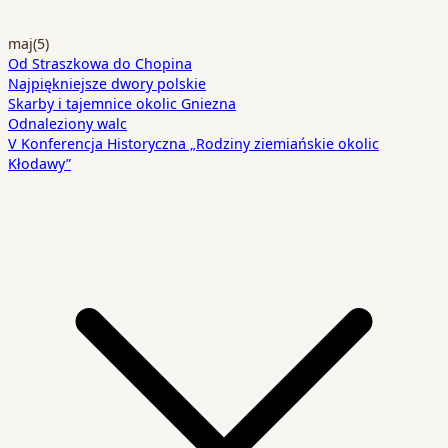
maj
(5)
Od Straszkowa do Chopina
Najpiękniejsze dwory polskie
Skarby i tajemnice okolic Gniezna
Odnaleziony walc
V Konferencja Historyczna „Rodziny ziemiańskie okolic
Kłodawy”