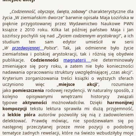
„
Codzienność, obyczaje, święta, zabawy
” charakterystyczne dla
życia „W ziemiańskim dworze” barwnie opisała Maja Łozińska w
pięknie przygotowanej przez Wydawnictwo Naukowe PWN
książce z 2010 roku. Kilka lat później państwo Maja i Jan
Łozińscy pochylili się nad „
Życiem codziennym arystokracji
”, a ich
studium ten sam edytor umieścił w serii
„
W
przedwojennej
Polsce
”. Tak, jak odmienne było życie
ziemiaństwa i polskiej arystokracji, tak i różnią się obydwie
publikacje.
Codzienności
magnaterii
nie determinowały
zmieniające się pory roku, a zatem nie było konieczności
nadawania opracowaniu struktury uwzględniającej „czas akcji”.
Kryterium zorganizowania treści książki o wyższych sferach
uczyniono więc „
miejsce akcji
”, rozumiane
jako
pomieszczenia
rodowej rezydencji. W naturalny sposób, z
kolejno opisywanymi wnętrzami historycy związali
typowe
aktywności
możnowładców. Dzięki
harmonijnej
kompozycji
tekstu lektura sprawiła mi dużą przyjemność,
a
lekkie pióra
autorów pozwoliły się nią z zadowoleniem
delektować. Prawdę mówiąc, nie spodziewałam się po
następnej przeczytanej przeze mnie pozycji o podobnej
tematyce żadnych rewelacji, które na świeżo wzbudziłyby moje