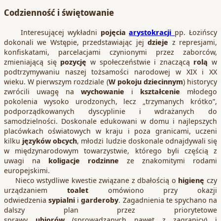
Codzienność i świętowanie
Interesującej wykładni
pojęcia
arystokracji
pp. Łozińscy
dokonali we Wstępie, przedstawiając jej
dzieje
z represjami,
konfiskatami, parcelacjami czynionymi przez zaborców,
zmieniającą się
pozycję
w społeczeństwie i znaczącą
rolą
w
podtrzymywaniu naszej tożsamości narodowej w XIX i XX
wieku. W pierwszym rozdziale (
W pokoju dziecinnym
) historycy
zwrócili uwagę na
wychowanie
i
kształcenie
młodego
pokolenia wysoko urodzonych, lecz „trzymanych krótko”,
podporządkowanych dyscyplinie i wdrażanych do
samodzielności. Doskonale edukowani w domu i najlepszych
placówkach oświatowych w kraju i poza granicami, uczeni
kilku
języków obcych
, młodzi ludzie doskonale odnajdywali się
w międzynarodowym towarzystwie, którego byli częścią z
uwagi na
koligacje rodzinne
ze znakomitymi rodami
europejskimi.
Nieco wstydliwe kwestie związane z dbałością o
higienę
czy
urządzaniem
toalet
omówiono przy okazji
odwiedzenia
sypialni
i
garderoby
. Zagadnienia te spychano na
dalszy plan przez priorytetowe
sprawy
ubiorów
(sprowadzanych nawet z zagranicy) i