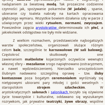
nadążaniem za światową
modą
. Tak prozaiczne codzienne
czynności jak, spożywanie pokarmów (
W jadalni
) , spanie,
ubieranie czy toaleta nabrały na kartach opracowania
głębszego wymiaru. Wszystkie bowiem działania szły w parze z
uświęconym przez wieki
rytuałem
,
normami
,
zwyczajem
.
Powszednie zajęcia
arystokratów
determinowała ich
płeć
, a
jakiekolwiek odstępstwa nie były mile widziane.
Z wielkim rozmachem, przedstawiciele najbogatszych
warstw społeczeństwa, organizowali służące różnym
celom
bale
, szczególnie te
karnawałowe (W sali balowej)
.
Częstokroć skutkowały one
zawieraniem
małżeństw
kojarzonych oczywiście wewnątrz
własnej sfery –
mezalianse
srogo napiętnowano (ostracyzmem,
a nawet wydziedziczeniem). Nierzadko uroczystościom
ślubnym nadawano szczególną oprawę – tzw.
śluby
kontuszowe
poza bogatym
ceremoniałem
wyróżniały się
nietypowymi ubiorami pary młodej i gości weselnych –
staropolskim
strojem szlacheckim
. W
arystokratycznych
salonach
i
salonikach
toczyło się ożywione
życie towarzyskie i kulturalne, oddawano się wyszukanym
rozrywkom, jak prywatne
teatrzyki
,
żywe obrazy
, wspólne