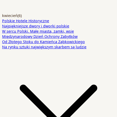
kwiecień
(6)
Polskie Hotele Historyczne
Najpiękniejsze dwory i dworki polskie
W sercu Polski. Małe miasta, zamki, wsie
Międzynarodowy Dzień Ochrony Zabytków
Od Złotego Stoku do Kamieńca Ząbkowickiego
Na rynku sztuki największym skarbem są ludzie