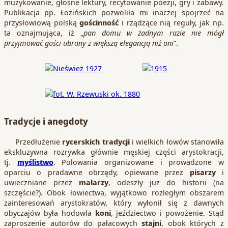
muzykowanie, głośne lektury, recytowanie poezji, gry i zabawy.
Publikacja pp. Łozińskich pozwoliła mi inaczej spojrzeć na
przysłowiową polską
gościnność
i rządzące nią reguły, jak np.
ta oznajmująca, iż „
pan domu w żadnym razie nie mógł
przyjmować gości ubrany z większą elegancją niż oni
”.
Tradycje i anegdoty
Przedłużenie
rycerskich tradycji
i wielkich łowów stanowiła
ekskluzywna rozrywka głównie męskiej części arystokracji,
tj.
myślistwo
. Polowania organizowane i prowadzone w
oparciu o pradawne obrzędy, opiewane przez
pisarzy
i
uwieczniane przez
malarzy
, odeszły już do historii (na
szczęście?). Obok łowiectwa, wyjątkowo rozległym obszarem
zainteresowań arystokratów, który wyłonił się z dawnych
obyczajów była hodowla
koni
, jeździectwo i powożenie. Stąd
zaproszenie autorów do pałacowych
stajni
, obok których z