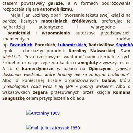
czasem powstawały
garaże
, a w formach podróżowania
rozpoczęła się era
automobilizmu
.
Maja i Jan Łozińscy oparli tworzenie tekstu swej książki na
bardzo licznych
materiałach źródłowych
, preferując te
najbardziej autentyczne i wiarygodne –
pamiętniki
i
wspomnienia
autorstwa przedstawicieli
znamienitych rodów,
np.
Branickich
,
Potockich
,
Lubomirskich
,
Radziwiłłów
,
Sapieh
epoki – chociażby poradnik
Karoliny Nakwaskiej
„
Dwór
wiejski…
”. Poza rzeczowymi wiadomościami czerpali z tych
źródeł informacje lżejszego kalibru i
anegdoty
z wyższych sfer.
A to o
kamerdynerze
w pałacu na
Opieszynie
: „
zawsze
doskonale wiedział… które hrabiny nie są żadnymi hrabinami
”.
Albo o koniecznej liczbie organizowanych
balów
, która
„
nieubłaganie rosła wraz z jej [MP – panny] wiekiem
”. Albo o
wskazówkach
zegara
przesuwanych przez księcia
Romana
Sanguszkę
celem przyspieszenia obiadu.