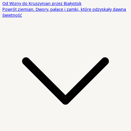
Od Wizny do Kruszynian przez Białystok
Powrót ziemian. Dwory, pałace i zamki, które odzyskały dawną
świetność