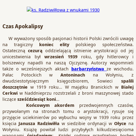
Czas Apokalipsy
W wyważony sposób pasjonaci historii Polski zwrócili uwagę
na tragiczny
koniec elity
polskiego społeczeństwa.
Ostateczną
cezurą
oddzielającą istnienie arystokracji od jej
unicestwienia był
wrzesień
1939
roku, gdy hitlerowcy i
bolszewicy napadli na naszą Ojczyznę. Autorzy wspomnieli
także o wcześniejszych aktach
barbarzyństwa
ze wschodu.
Pałac Potockich w
Antoninach
na Wołyniu, z
dwudziestotysięcznym księgozbiorem, Sowieci
spalili
doszczętnie
w 1919 roku… W majątku Branickich w
Białej
Cerkwi
w Naddnieprzu rozstrzelali z broni maszynowej stado
liczące
sześćdziesiąt koni
…
Końcowym akordem
przedwojennych czasów,
przywołanym na stronach tomu o arystokracji, rysuje się
przyjęcie uciekinierów po wybuchu wojny w 1939 roku przez
księcia
Janusza Radziwiłła
w siedzibie ordynacji w
Ołyce
na
Wołyniu. Książę powitał ludzi przybyłych kilkudziesięcioma
wagonami
śniadaniem
: „
Każdej rodzinie przydzielono bochen