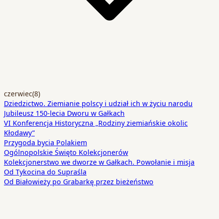
czerwiec
(8)
Dziedzictwo. Ziemianie polscy i udział ich w życiu narodu
Jubileusz 150-lecia Dworu w Gałkach
VI Konferencja Historyczna „Rodziny ziemiańskie okolic
Kłodawy”
Przygoda bycia Polakiem
Ogólnopolskie Święto Kolekcjonerów
Kolekcjonerstwo we dworze w Gałkach. Powołanie i misja
Od Tykocina do Supraśla
Od Białowieży po Grabarkę przez bieżeństwo