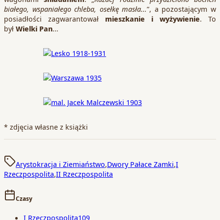
białego, wspaniałego chleba, osełkę masła…
”, a pozostającym w
posiadłości zagwarantował
mieszkanie i wyżywienie
. To
był
Wielki Pan
…
* zdjęcia własne z książki
Arystokracja i Ziemiaństwo
,
Dwory Pałace Zamki
,
I
Rzeczpospolita
,
II Rzeczpospolita
Czasy
I Rzeczpospolita
109