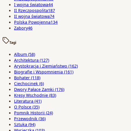
I wojna światowa
44
II Rzeczpospolita
187
II wojna światowa
74
Polska Powojenna
134
Zabory
46
Tagi
Album
(58)
Architektura
(127)
Arystokracja i Ziemiaństwo
(162)
Biografie i Wspomnienia
(161)
Bohater
(118)
Ciechocinek
(6)
Dwory Pałace Zamki
(176)
Kresy Wschodnie
(83)
Literatura
(41)
O Polsce
(35)
Pomnik Historii
(24)
Przewodnik
(36)
Sztuka
(94)
Wycieczka
(103)