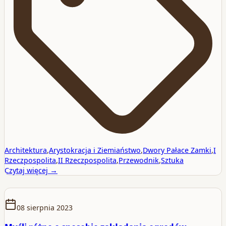
Architektura
,
Arystokracja i Ziemiaństwo
,
Dwory Pałace Zamki
,
I
Rzeczpospolita
,
II Rzeczpospolita
,
Przewodnik
,
Sztuka
Czytaj więcej →
08 sierpnia 2023