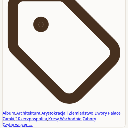
Album
,
Architektura
,
Arystokracja i Ziemiaństwo
,
Dwory Pałace
Zamki
,
I Rzeczpospolita
,
Kresy Wschodnie
,
Zabory
Czytaj więcej →