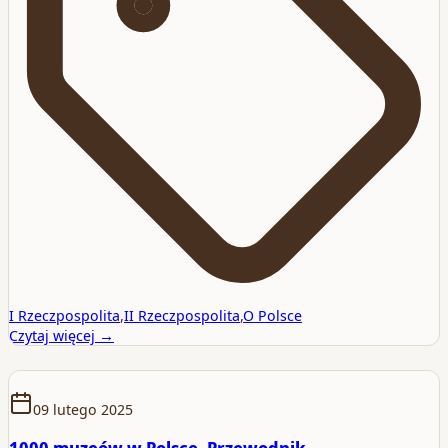
I Rzeczpospolita
,
II Rzeczpospolita
,
O Polsce
Czytaj więcej →
09 lutego 2025