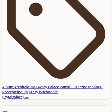
Album
,
Architektura
,
Dwory Pałace Zamki
,
I Rzeczpospolita
,
II
Rzeczpospolita
,
Kresy Wschodnie
Czytaj więcej →