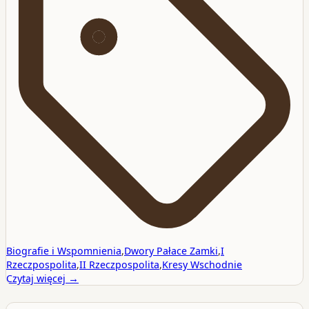
Biografie i Wspomnienia
,
Dwory Pałace Zamki
,
I
Rzeczpospolita
,
II Rzeczpospolita
,
Kresy Wschodnie
Czytaj więcej →