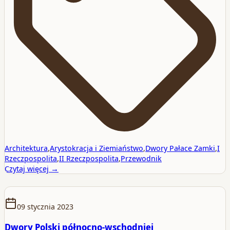
Architektura
,
Arystokracja i Ziemiaństwo
,
Dwory Pałace Zamki
,
I
Rzeczpospolita
,
II Rzeczpospolita
,
Przewodnik
Czytaj więcej →
09 stycznia 2023
Dwory Polski północno-wschodniej