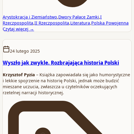
Arystokracja i Ziemiaństwo
,
Dwory Pałace Zamki
,
I
Rzeczpospolita
,
II Rzeczpospolita
,
Literatura
,
Polska Powojenna
Czytaj więcej →
24 lutego 2025
Wyszło jak zwykle. Rozbrajająca historia Polski
Krzysztof Pyzia
– Książka zapowiadała się jako humorystyczne
i lekkie spojrzenie na historię Polski, jednak może budzić
mieszane uczucia, zwłaszcza u czytelników oczekujących
rzetelnej narracji historycznej.