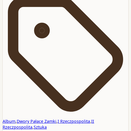
Album
,
Dwory Pałace Zamki
,
I Rzeczpospolita
,
II
Rzeczpospolita
,
Sztuka