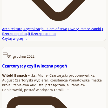
Architektura
,
Arystokracja i Ziemiaństwo
,
Dwory Pałace Zamki
,
I
Rzeczpospolita
,
II Rzeczpospolita
Czytaj więcej →
31 grudnia 2022
Czartoryscy czyli wieczna pogoń
Witold Banach
– „ks. Michał Czartoryski proponował, ks.
August Czartoryski wybierał, Konstancja Poniatowska (matka
króla Stanisława Augusta) przesądzała, a Stanisław
Poniatowski, postać wiodąca w Familii…”