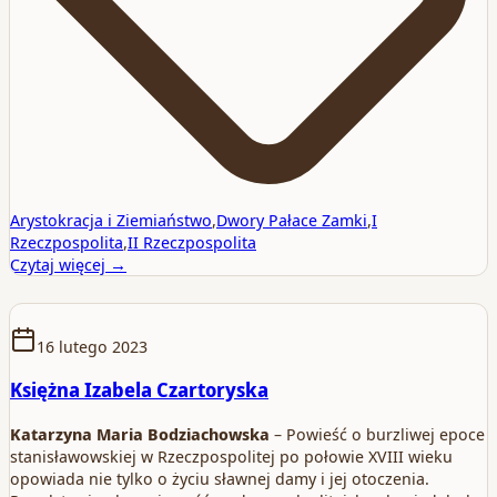
Arystokracja i Ziemiaństwo
,
Dwory Pałace Zamki
,
I
Rzeczpospolita
,
II Rzeczpospolita
Czytaj więcej →
16 lutego 2023
Księżna Izabela Czartoryska
Katarzyna Maria Bodziachowska
– Powieść o burzliwej epoce
stanisławowskiej w Rzeczpospolitej po połowie XVIII wieku
opowiada nie tylko o życiu sławnej damy i jej otoczenia.