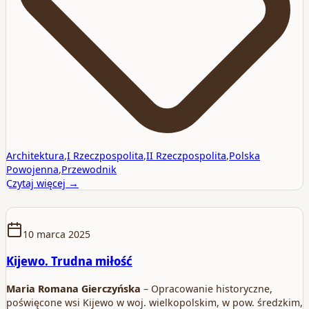
Architektura
,
I Rzeczpospolita
,
II Rzeczpospolita
,
Polska
Powojenna
,
Przewodnik
Czytaj więcej →
10 marca 2025
Kijewo. Trudna miłość
Maria Romana Gierczyńska
– Opracowanie historyczne,
poświęcone wsi Kijewo w woj. wielkopolskim, w pow. średzkim,