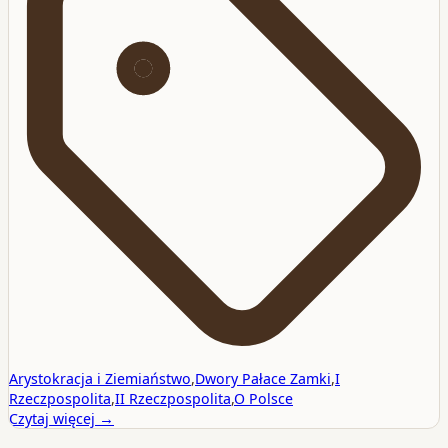
Arystokracja i Ziemiaństwo
,
Dwory Pałace Zamki
,
I
Rzeczpospolita
,
II Rzeczpospolita
,
O Polsce
Czytaj więcej →