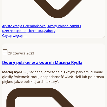
Arystokracja i Ziemiaństwo
,
Dwory Pałace Zamki
,
I
Rzeczpospolita
,
Literatura
,
Zabory
Czytaj więcej →
28 czerwca 2023
Dwory polskie w akwareli Macieja Rydla
Maciej Rydel
– „Zadbane, otoczone pięknymi parkami dumnie
głosiły świetność rodu, gospodarność właścicieli lub po prostu
piękno jakże polskiej architektury”.