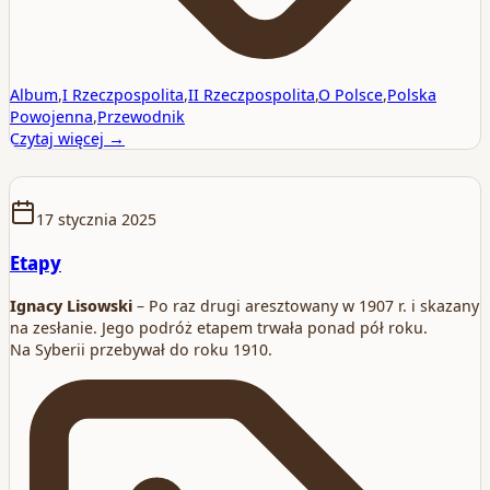
Album
,
I Rzeczpospolita
,
II Rzeczpospolita
,
O Polsce
,
Polska
Powojenna
,
Przewodnik
Czytaj więcej →
17 stycznia 2025
Etapy
Ignacy Lisowski
– Po raz drugi aresztowany w 1907 r. i skazany
na zesłanie. Jego podróż etapem trwała ponad pół roku.
Na Syberii przebywał do roku 1910.