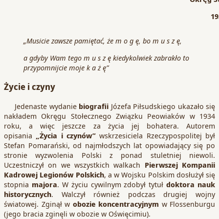
19
„Musicie zawsze pamiętać, że m o g ę, bo m u s z ę,
a gdyby Wam tego m u s z ę kiedykolwiek zabrakło to
przypomnijcie moje k a ż ę”
Życie i czyny
Jedenaste wydanie
biografii
Józefa Piłsudskiego ukazało się
nakładem Okręgu Stołecznego Związku Peowiaków w 1934
roku, a więc jeszcze za życia jej bohatera. Autorem
opisania
„Życia i czynów”
wskrzesiciela Rzeczypospolitej był
Stefan Pomarański, od najmłodszych lat opowiadający się po
stronie wyzwolenia Polski z ponad stuletniej niewoli.
Uczestniczył on we wszystkich walkach
Pierwszej Kompanii
Kadrowej Legionów Polskich
, a w Wojsku Polskim dosłużył się
stopnia
majora
. W życiu cywilnym zdobył tytuł
doktora nauk
historycznych
. Walczył również podczas drugiej wojny
światowej. Zginął w
obozie koncentracyjnym
w Flossenburgu
(jego bracia zginęli w obozie w Oświęcimiu).