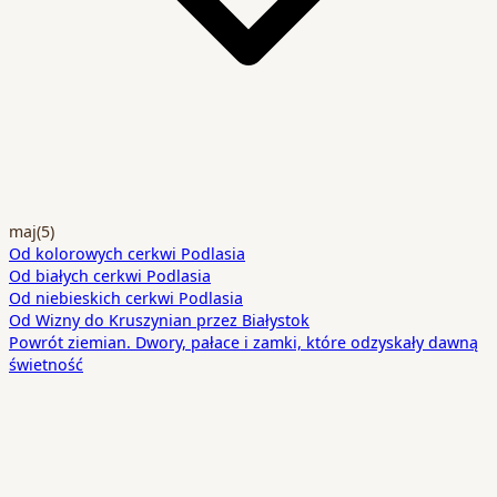
maj
(5)
Od kolorowych cerkwi Podlasia
Od białych cerkwi Podlasia
Od niebieskich cerkwi Podlasia
Od Wizny do Kruszynian przez Białystok
Powrót ziemian. Dwory, pałace i zamki, które odzyskały dawną
świetność