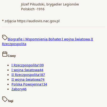
Józef Piłsudski, brygadier Legionów
Polskich -1916
* zdjęcia https://audiovis.nac.gov.pl
Biografie i Wspomnienia
,
Bohater
,
I wojna światowa
,
II
Rzeczpospolita
Czasy
I Rzeczpospolita
109
I wojna światowa
44
II Rzeczpospolita
187
II wojna światowa
74
Polska Powojenna
134
Zabory
46
Tagi