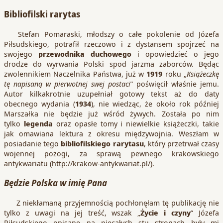
Bibliofilski rarytas
Stefan Pomaraski, młodszy o całe pokolenie od Józefa
Piłsudskiego, potrafił rzeczowo i z dystansem spojrzeć na
swojego
przewodnika duchowego
i opowiedzieć o jego
drodze do wyrwania Polski spod jarzma zaborców. Będąc
zwolennikiem Naczelnika Państwa, już w
1919
roku „
Książeczkę
tę napisaną w pierwotnej swej postaci
” poświęcił właśnie jemu.
Autor kilkakrotnie uzupełniał gotowy tekst aż do daty
obecnego wydania (
1934
), nie wiedząc, że około rok później
Marszałka nie będzie już wśród żywych. Została po nim
tylko
legenda
oraz opasłe tomy i niewielkie książeczki, takie
jak omawiana lektura z okresu międzywojnia. Weszłam w
posiadanie tego
bibliofilskiego rarytasu
, który przetrwał czasy
wojennej pożogi, za sprawą pewnego krakowskiego
antykwariatu (http://krakow-antykwariat.pl/).
Będzie Polska w imię Pana
Z niekłamaną przyjemnością pochłonęłam tę publikację nie
tylko z uwagi na jej treść, wszak „
Życie i czyny
” Józefa
Piłsudskiego opisane na niecałych stu stronach były mi