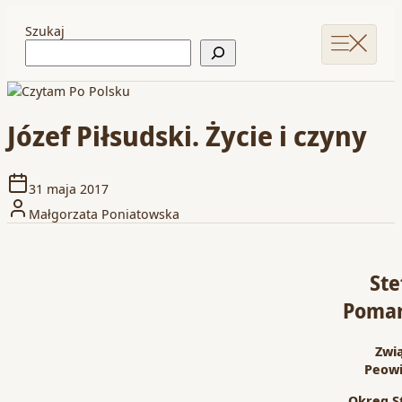
Szukaj
Józef Piłsudski. Życie i czyny
31 maja 2017
Małgorzata Poniatowska
Ste
Pomar
Zwi
Peow
Okręg S