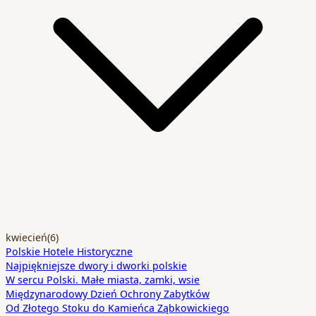
kwiecień
(6)
Polskie Hotele Historyczne
Najpiękniejsze dwory i dworki polskie
W sercu Polski. Małe miasta, zamki, wsie
Międzynarodowy Dzień Ochrony Zabytków
Od Złotego Stoku do Kamieńca Ząbkowickiego