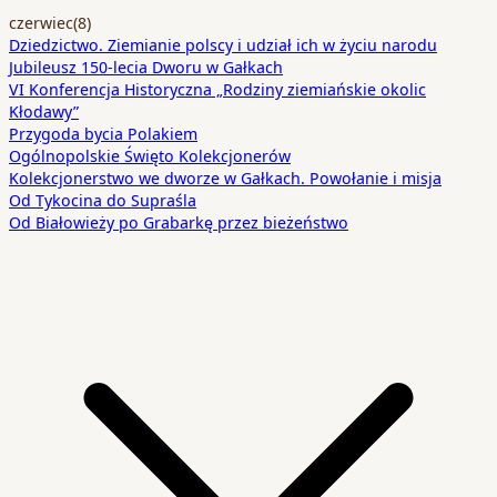
czerwiec
(8)
Dziedzictwo. Ziemianie polscy i udział ich w życiu narodu
Jubileusz 150-lecia Dworu w Gałkach
VI Konferencja Historyczna „Rodziny ziemiańskie okolic
Kłodawy”
Przygoda bycia Polakiem
Ogólnopolskie Święto Kolekcjonerów
Kolekcjonerstwo we dworze w Gałkach. Powołanie i misja
Od Tykocina do Supraśla
Od Białowieży po Grabarkę przez bieżeństwo