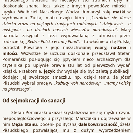
doskonale znane, lecz także z innych powodów: miłości i
języka. Wielbiciel Naczelnego Wodza tłumaczył rolę
matki
w
wychowaniu Ziuka, matki dzięki której „
kształciła się dusza
dziecka zrazu na pięknych tradycjach rodzinnych i dziejowych… a
następnie… na dziełach naszych wieszczów narodowych
”. Mały
patriota zasypiał z tezą wypowiadaną z ufnością przez
rodzicielkę „
Będzie Polska w imię Pana
”. I to właśnie on tę Polskę
odrodził. Powstała z jego niezachwianej
wiary, nadziei i
miłości
. Wszystkie te uczucia doskonale przedstawił Stefan
Pomarański posługując się językiem nieco archaicznym dla
czytelnika po upływie prawie stu lat od pierwszych wydań
książki. Przekornie,
język
ów wydaje się być zaletą publikacji,
dodając jej swoistego smaczku, np. dzięki temu, że Józef
Piłsudski wybrał pracę w „
kuźnicy woli narodowej
” „
mamy Polskę
na pierwszego
”.
Od sejmokracji do sanacji
Stefan Pomaraski ukazał krystalizowanie się myśli i czynu
niepodległościowego u przyszłego Marszałka i dojrzewanie w
nim
Męża Stanu
. Docenił polityczną
dalekowzroczność
Józefa
Piłsudskiego pozwalającą mu z dużym wyprzedzeniem