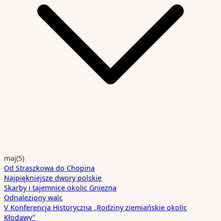
maj
(5)
Od Straszkowa do Chopina
Najpiękniejsze dwory polskie
Skarby i tajemnice okolic Gniezna
Odnaleziony walc
V Konferencja Historyczna „Rodziny ziemiańskie okolic
Kłodawy”