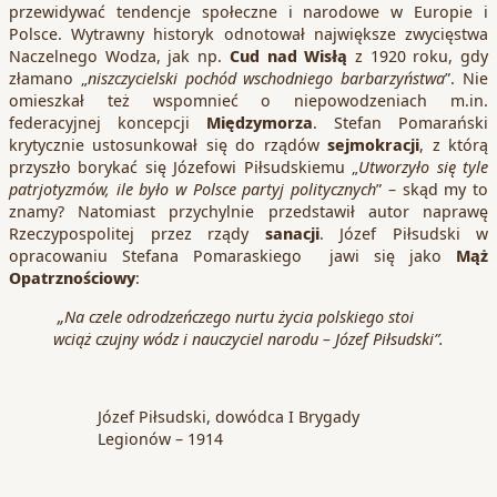
przewidywać tendencje społeczne i narodowe w Europie i
Polsce. Wytrawny historyk odnotował największe zwycięstwa
Naczelnego Wodza, jak np.
Cud nad Wisłą
z 1920 roku, gdy
złamano „
niszczycielski pochód wschodniego barbarzyństwa
”. Nie
omieszkał też wspomnieć o niepowodzeniach m.in.
federacyjnej koncepcji
Międzymorza
. Stefan Pomarański
krytycznie ustosunkował się do rządów
sejmokracji
, z którą
przyszło borykać się Józefowi Piłsudskiemu „
Utworzyło się tyle
patrjotyzmów, ile było w Polsce partyj politycznych
” – skąd my to
znamy? Natomiast przychylnie przedstawił autor naprawę
Rzeczypospolitej przez rządy
sanacji
. Józef Piłsudski w
opracowaniu Stefana Pomaraskiego jawi się jako
Mąż
Opatrznościowy
:
„Na czele odrodzeńczego nurtu życia polskiego stoi
wciąż czujny wódz i nauczyciel narodu – Józef Piłsudski”.
Józef Piłsudski, dowódca I Brygady
Legionów – 1914