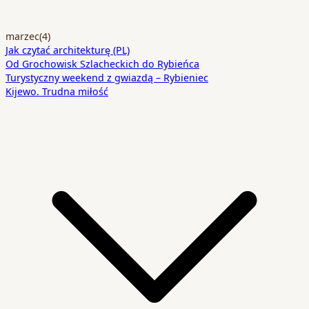
marzec
(4)
Jak czytać architekturę (PL)
Od Grochowisk Szlacheckich do Rybieńca
Turystyczny weekend z gwiazdą – Rybieniec
Kijewo. Trudna miłość