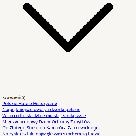
kwiecień
(6)
Polskie Hotele Historyczne
Najpiękniejsze dwory i dworki polskie
W sercu Polski. Małe miasta, zamki, wsie
Międzynarodowy Dzień Ochrony Zabytków
Od Złotego Stoku do Kamieńca Ząbkowickiego
Na rynku sztuki największym skarbem są ludzie