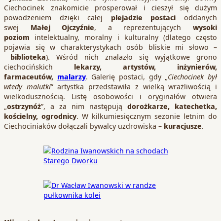
Ciechocinek znakomicie prosperował i cieszył się dużym
powodzeniem dzięki całej
plejadzie postaci
oddanych
swej
Małej Ojczyźnie
, a reprezentujących
wysoki
poziom
intelektualny, moralny i kulturalny (dlatego często
pojawia się w charakterystykach osób bliskie mi słowo –
biblioteka
). Wśród nich znalazło się wyjątkowe grono
ciechocińskich
lekarzy, artystów, inżynierów,
farmaceutów,
malarzy
. Galerię postaci, gdy „
Ciechocinek był
wtedy malutki
” artystka przedstawiła z wielką wrażliwością i
wielkodusznością. Listę osobowości i oryginałów otwiera
„
ostrzynóż
”, a za nim następują
dorożkarze, katechetka,
kościelny, ogrodnicy
. W kilkumiesięcznym sezonie letnim do
Ciechociniaków dołączali bywalcy uzdrowiska –
kuracjusze
.