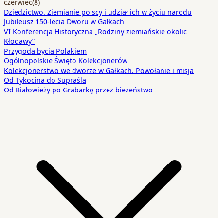
czerwiec
(8)
Dziedzictwo. Ziemianie polscy i udział ich w życiu narodu
Jubileusz 150-lecia Dworu w Gałkach
VI Konferencja Historyczna „Rodziny ziemiańskie okolic
Kłodawy”
Przygoda bycia Polakiem
Ogólnopolskie Święto Kolekcjonerów
Kolekcjonerstwo we dworze w Gałkach. Powołanie i misja
Od Tykocina do Supraśla
Od Białowieży po Grabarkę przez bieżeństwo