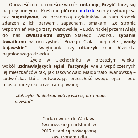
Opowieść o ojcu i mieście wokół
fontanny „Grzyb”
toczy się
na poły poetycko. Kreślone
piórem
malarki
sceny i sytuacje są
tak
sugestywne
, że przenoszą czytelników w sam środek
zdarzeń z ich barwami, zapachami, smakami. Ze stronic
wspomnień Małgorzaty Iwanowskiej – Ludwińskiej przemawiają
do nas:
dwustuletni strych
Starego Dworku,
sypanie
kwiatkami
w uroczystość Bożego Ciała, niepojęte
„wody
kujawskie”
– świętojanki czy
ołtarzyk
znad łóżeczka
najmłodszego dziecka.
Życie w Ciechocinku w przeszłym wieku,
wokół
uzdrawiających tężni
,
fascynuje
wielu współczesnych
jej mieszkańców tak, jak fascynowało Małgorzatę Iwanowską –
Ludwińską, która odtwarzając przeszłość swego ojca i jego
miasta poczyniła jakże trafną uwagę:
„Tak było. To dlatego patrzę wstecz, nie mogąc
przestać”
.
Córka i wnuk dr. Wacława
Iwanowskiego odsłonili w
2017 r. tablicę poświęconą
zasłużonemu dla