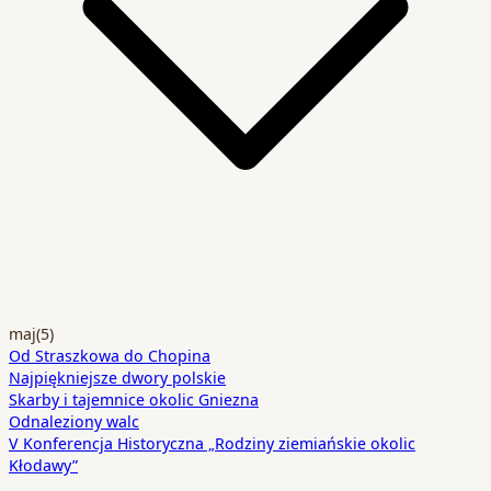
maj
(5)
Od Straszkowa do Chopina
Najpiękniejsze dwory polskie
Skarby i tajemnice okolic Gniezna
Odnaleziony walc
V Konferencja Historyczna „Rodziny ziemiańskie okolic
Kłodawy”