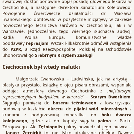
światowej doktor ponownie objął posadę głównego lekarza w
Ciechocinku, a następnie dyrektora Sanatorium Kolejowego.
Powojenne ćwierćwiecze działalności dr Wacława
Iwanowskiego obfitowało w pożyteczne inicjatywy w zakresie
nowoczesnego lecznictwa zarówno w Ciechocinku, jak i w
Warszawie. Jednocześnie, tego wiernego słuchacza audycji
Radia Wolna Europa, komunistyczne władze
poddawały
represjom
. Wszak kilkakrotnie odmówił wstąpienia
do
PZPR
, a Rząd Rzeczypospolitej Polskiej na Uchodźstwie
uhonorował go
Srebrnym Krzyżem Zasługi
.
Ciechocinek był wtedy malutki
Małgorzata Iwanowska – Ludwińska, jak na artystę –
plastyka przystało, książkę o ojcu pisała obrazami, wspaniale
oddając atmosferę dawnego Ciechocinka z „
najstarszym
reprezentacyjnym budynkiem w kurorcie
” –
Starym Dworkiem
.
Sięgnęła pamięcią do
basenu tężniowego
z towarzyszącą
budowlą w kształcie
okrętu
, do
pijalni wód mineralnych
z
kranami z podgrzewaną mineralką, do
holu dworca
kolejowego
, gdzie aż do kopuły sięgała
palma
z Parku
Zdrojowego. Ale
Tężniopolis
(jakby powiedział jego piewca –
Janusz Żernicki
) to nie tylko atrakcyjne obiekty. Dawny