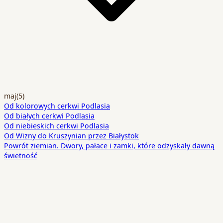
maj
(5)
Od kolorowych cerkwi Podlasia
Od białych cerkwi Podlasia
Od niebieskich cerkwi Podlasia
Od Wizny do Kruszynian przez Białystok
Powrót ziemian. Dwory, pałace i zamki, które odzyskały dawną
świetność