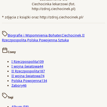
Ciechocinka lekarzowi (fot.
http://zdroj.ciechocinek.pl)
* zdjęcia z książki oraz http://zdroj.ciechocinek.pl/
Biografie i Wspomnienia
,
Bohater
,
Ciechocinek
,
II
Rzeczpospolita
,
Polska Powojenna
,
Sztuka
Czasy
I Rzeczpospolita
109
I wojna światowa
44
II Rzeczpospolita
187
II wojna światowa
74
Polska Powojenna
134
Zabory
46
Tagi
Album
(58)