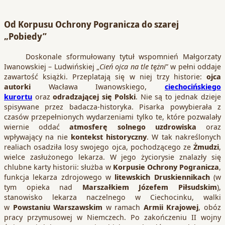
Od Korpusu Ochrony Pogranicza do szarej
„Pobiedy”
Doskonale sformułowany tytuł wspomnień Małgorzaty
Iwanowskiej – Ludwińskiej „
Cień ojca na tle tężni
” w pełni oddaje
zawartość książki. Przeplatają się w niej trzy historie:
ojca
autorki
Wacława Iwanowskiego,
ciechocińskiego
kurortu
oraz
odradzającej się Polski
. Nie są to jednak dzieje
spisywane przez badacza-historyka. Pisarka powybierała z
czasów przepełnionych wydarzeniami tylko te, które pozwalały
wiernie oddać
atmosferę solnego uzdrowiska
oraz
wpływający na nie
kontekst historyczny
. W tak nakreślonych
realiach osadziła losy swojego ojca, pochodzącego ze
Żmudzi
,
wielce zasłużonego lekarza. W jego życiorysie znalazły się
chlubne karty historii: służba w
Korpusie Ochrony Pogranicza
,
funkcja lekarza zdrojowego w
litewskich Druskiennikach
(w
tym opieka nad
Marszałkiem Józefem Piłsudskim
),
stanowisko lekarza naczelnego w Ciechocinku, walki
w
Powstaniu Warszawskim
w ramach
Armii Krajowej
, obóz
pracy przymusowej w Niemczech. Po zakończeniu II wojny