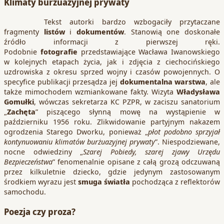
Klimaty burżuazyjnej prywaty
Tekst autorki bardzo wzbogaciły przytaczane
fragmenty
listów
i
dokumentów
. Stanowią one doskonałe
źródło informacji z pierwszej ręki.
Podobnie
fotografie
przedstawiające Wacława Iwanowskiego
w kolejnych etapach życia, jak i zdjęcia z ciechocińskiego
uzdrowiska z okresu sprzed wojny i czasów powojennych. O
specyfice publikacji przesądza jej
dokumentalna warstwa
, ale
także mimochodem wzmiankowane fakty. Wizyta
Władysława
Gomułki
, wówczas sekretarza KC PZPR, w zaciszu sanatorium
„
Zachęta
” piszącego słynną mowę na wystąpienie w
październiku 1956 roku. Zlikwidowanie partyjnym nakazem
ogrodzenia Starego Dworku, ponieważ „
płot podobno sprzyjał
kontynuowaniu klimatów burżuazyjnej prywaty
”. Niespodziewane,
nocne odwiedziny „
Szarej Pobiedy, szarej zjawy Urzędu
Bezpieczeństwa
” fenomenalnie opisane z całą grozą odczuwaną
przez kilkuletnie dziecko, gdzie jedynym zastosowanym
środkiem wyrazu jest
smuga światła
pochodząca z reflektorów
samochodu.
Poezja czy proza?