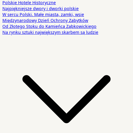
Polskie Hotele Historyczne
Najpiękniejsze dwory i dworki polskie
W sercu Polski. Małe miasta, zamki, wsie
Międzynarodowy Dzień Ochrony Zabytków
Od Złotego Stoku do Kamieńca Ząbkowickiego
Na rynku sztuki największym skarbem są ludzie