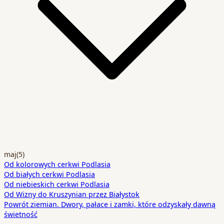
maj
(5)
Od kolorowych cerkwi Podlasia
Od białych cerkwi Podlasia
Od niebieskich cerkwi Podlasia
Od Wizny do Kruszynian przez Białystok
Powrót ziemian. Dwory, pałace i zamki, które odzyskały dawną
świetność