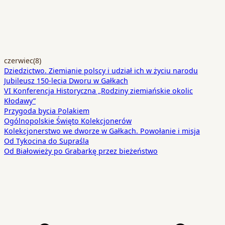
czerwiec
(8)
Dziedzictwo. Ziemianie polscy i udział ich w życiu narodu
Jubileusz 150-lecia Dworu w Gałkach
VI Konferencja Historyczna „Rodziny ziemiańskie okolic
Kłodawy”
Przygoda bycia Polakiem
Ogólnopolskie Święto Kolekcjonerów
Kolekcjonerstwo we dworze w Gałkach. Powołanie i misja
Od Tykocina do Supraśla
Od Białowieży po Grabarkę przez bieżeństwo