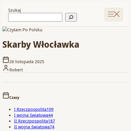
Szukaj
Skarby Włocławka
26 listopada 2025
Robert
Czasy
I Rzeczpospolita
109
I wojna światowa
44
II Rzeczpospolita
187
II wojna światowa
74