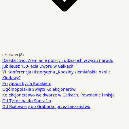
czerwiec
(8)
Dziedzictwo. Ziemianie polscy i udział ich w życiu narodu
Jubileusz 150-lecia Dworu w Gałkach
VI Konferencja Historyczna „Rodziny ziemiańskie okolic
Kłodawy”
Przygoda bycia Polakiem
Ogólnopolskie Święto Kolekcjonerów
Kolekcjonerstwo we dworze w Gałkach. Powołanie i misja
Od Tykocina do Supraśla
Od Białowieży po Grabarkę przez bieżeństwo