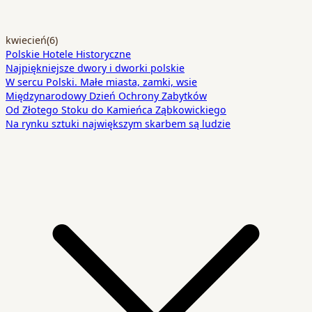
kwiecień
(6)
Polskie Hotele Historyczne
Najpiękniejsze dwory i dworki polskie
W sercu Polski. Małe miasta, zamki, wsie
Międzynarodowy Dzień Ochrony Zabytków
Od Złotego Stoku do Kamieńca Ząbkowickiego
Na rynku sztuki największym skarbem są ludzie