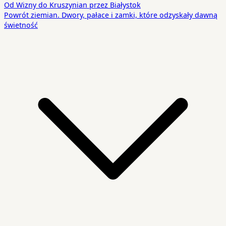
Od Wizny do Kruszynian przez Białystok
Powrót ziemian. Dwory, pałace i zamki, które odzyskały dawną
świetność