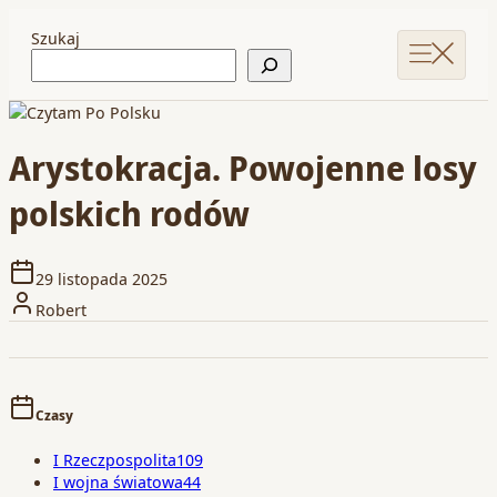
Szukaj
Arystokracja. Powojenne losy
polskich rodów
29 listopada 2025
Robert
Czasy
I Rzeczpospolita
109
I wojna światowa
44