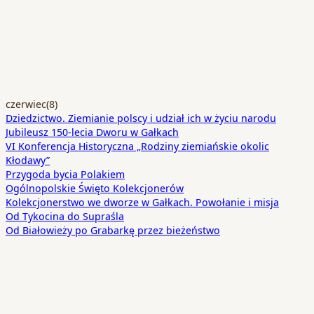
czerwiec
(8)
Dziedzictwo. Ziemianie polscy i udział ich w życiu narodu
Jubileusz 150-lecia Dworu w Gałkach
VI Konferencja Historyczna „Rodziny ziemiańskie okolic
Kłodawy”
Przygoda bycia Polakiem
Ogólnopolskie Święto Kolekcjonerów
Kolekcjonerstwo we dworze w Gałkach. Powołanie i misja
Od Tykocina do Supraśla
Od Białowieży po Grabarkę przez bieżeństwo