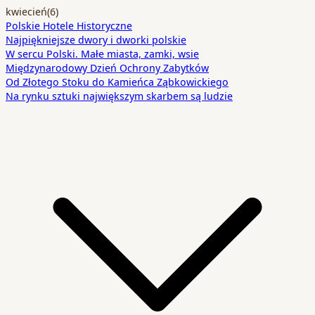
kwiecień
(6)
Polskie Hotele Historyczne
Najpiękniejsze dwory i dworki polskie
W sercu Polski. Małe miasta, zamki, wsie
Międzynarodowy Dzień Ochrony Zabytków
Od Złotego Stoku do Kamieńca Ząbkowickiego
Na rynku sztuki największym skarbem są ludzie