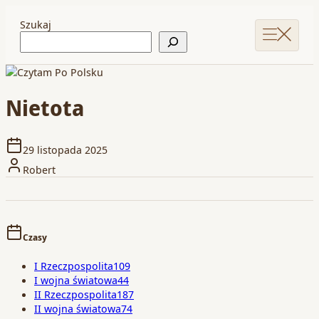
Szukaj
Nietota
29 listopada 2025
Robert
Czasy
I Rzeczpospolita
109
I wojna światowa
44
II Rzeczpospolita
187
II wojna światowa
74