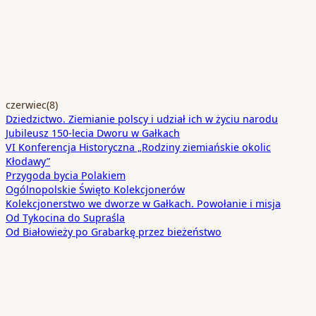
czerwiec
(8)
Dziedzictwo. Ziemianie polscy i udział ich w życiu narodu
Jubileusz 150-lecia Dworu w Gałkach
VI Konferencja Historyczna „Rodziny ziemiańskie okolic
Kłodawy”
Przygoda bycia Polakiem
Ogólnopolskie Święto Kolekcjonerów
Kolekcjonerstwo we dworze w Gałkach. Powołanie i misja
Od Tykocina do Supraśla
Od Białowieży po Grabarkę przez bieżeństwo