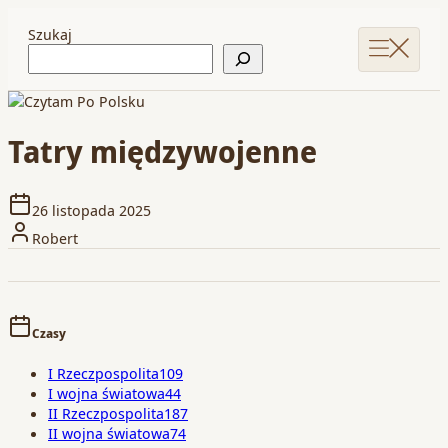
Szukaj
Tatry międzywojenne
26 listopada 2025
Robert
Czasy
I Rzeczpospolita
109
I wojna światowa
44
II Rzeczpospolita
187
II wojna światowa
74