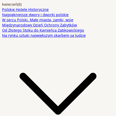
kwiecień
(6)
Polskie Hotele Historyczne
Najpiękniejsze dwory i dworki polskie
W sercu Polski. Małe miasta, zamki, wsie
Międzynarodowy Dzień Ochrony Zabytków
Od Złotego Stoku do Kamieńca Ząbkowickiego
Na rynku sztuki największym skarbem są ludzie