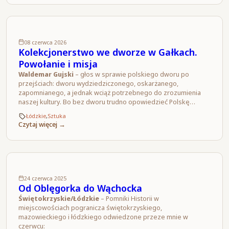
08 czerwca 2026
Kolekcjonerstwo we dworze w Gałkach.
Powołanie i misja
Waldemar Gujski
– głos w sprawie polskiego dworu po
przejściach: dworu wydziedziczonego, oskarżanego,
zapomnianego, a jednak wciąż potrzebnego do zrozumienia
naszej kultury. Bo bez dworu trudno opowiedzieć Polskę…
Łódzkie
,
Sztuka
Czytaj więcej →
24 czerwca 2025
Od Oblęgorka do Wąchocka
Świętokrzyskie/Łódzkie
– Pomniki Historii w
miejscowościach pogranicza świętokrzyskiego,
mazowieckiego i łódzkiego odwiedzone przeze mnie w
czerwcu: