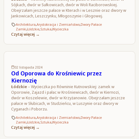
Sójkach, dwór w Sułkowicach, dwór w Woli Raciborowskiej.
Obejrzałam jeszcze pałace w Kterach i w Lesznie oraz dwory w
Jankowicach, Leszczynku, Młogoszynie i Głogowej.
Architektura
,
Arystokracja i Ziemiaństwo
,
Dwory Pałace
Zamki
,
Łódzkie
,
Sztuka
,
Wycieczka
Czytaj więcej →
02 listopada 2024
Od Oporowa do Krośniewic przez
Kiernozię
Łódzkie
– Wycieczka po Równinie Kutnowskiej: zamek w
Oporowie, Zajazd i pałac w Krośniewicach, dwór w Kiernozi,
dwór w Koszelewie, dwór w Krzyżanowie. Obejrzałam jeszcze
pałace w Słubicach, w Studzieńcu, w Luszynie oraz dwory w
Cyganach i Poborzu.
Architektura
,
Arystokracja i Ziemiaństwo
,
Dwory Pałace
Zamki
,
Łódzkie
,
Sztuka
,
Wycieczka
Czytaj więcej →