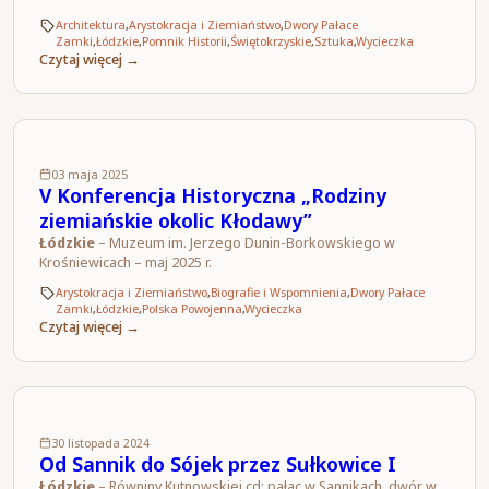
Architektura
,
Arystokracja i Ziemiaństwo
,
Dwory Pałace
Zamki
,
Łódzkie
,
Pomnik Historii
,
Świętokrzyskie
,
Sztuka
,
Wycieczka
Czytaj więcej →
03 maja 2025
V Konferencja Historyczna „Rodziny
ziemiańskie okolic Kłodawy”
Łódzkie
– Muzeum im. Jerzego Dunin-Borkowskiego w
Krośniewicach – maj 2025 r.
Arystokracja i Ziemiaństwo
,
Biografie i Wspomnienia
,
Dwory Pałace
Zamki
,
Łódzkie
,
Polska Powojenna
,
Wycieczka
Czytaj więcej →
30 listopada 2024
Od Sannik do Sójek przez Sułkowice I
Łódzkie
– Równiny Kutnowskiej cd: pałac w Sannikach, dwór w