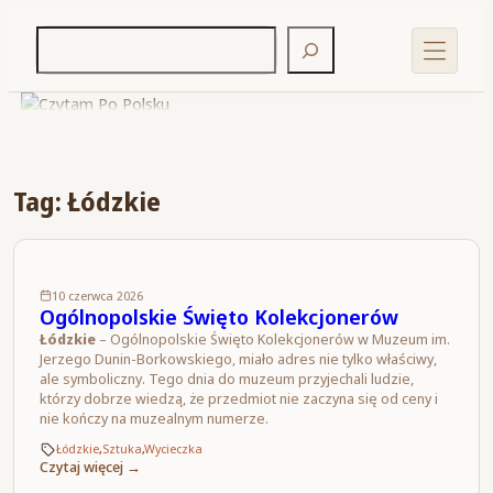
Tag: Łódzkie
10 czerwca 2026
Ogólnopolskie Święto Kolekcjonerów
Łódzkie
– Ogólnopolskie Święto Kolekcjonerów w Muzeum im.
Jerzego Dunin-Borkowskiego, miało adres nie tylko właściwy,
ale symboliczny. Tego dnia do muzeum przyjechali ludzie,
którzy dobrze wiedzą, że przedmiot nie zaczyna się od ceny i
nie kończy na muzealnym numerze.
Łódzkie
,
Sztuka
,
Wycieczka
Czytaj więcej →