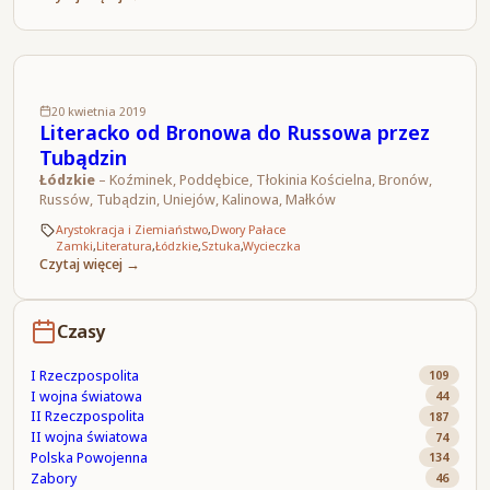
20 kwietnia 2019
Literacko od Bronowa do Russowa przez
Tubądzin
Łódzkie
– Koźminek, Poddębice, Tłokinia Kościelna, Bronów,
Russów, Tubądzin, Uniejów, Kalinowa, Małków
Arystokracja i Ziemiaństwo
,
Dwory Pałace
Zamki
,
Literatura
,
Łódzkie
,
Sztuka
,
Wycieczka
Czytaj więcej →
Czasy
I Rzeczpospolita
109
I wojna światowa
44
II Rzeczpospolita
187
II wojna światowa
74
Polska Powojenna
134
Zabory
46