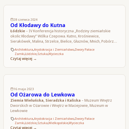
28 czerwca 2024
Od Kłodawy do Kutna
Łódzkie
– IV Konferencja historyczna „Rodziny ziemiańskie
okolic Kłodawy” Wólka Czepowa. Kutno, Krośniewice,
Sierakówek, Malina, Strzelce, Bielice, Głaznów, Mnich, Pobórz…
Architektura
,
Arystokracja i Ziemiaństwo
,
Dwory Pałace
Zamki
,
Łódzkie
,
Sztuka
,
Wycieczka
Czytaj więcej →
16 maja 2023
Od Ożarowa do Lewkowa
Ziemia Wieluńska, Sieradzka i Kaliska
– Muzeum Wnętrz
Dworskich w Ożarowie i Wnętrz w Maciejowie, Muzeum w
Lewkowie
Architektura
,
Arystokracja i Ziemiaństwo
,
Dwory Pałace
Zamki
,
Łódzkie
,
Sztuka
,
Wielkopolskie
,
Wycieczka
Czytaj więcej →